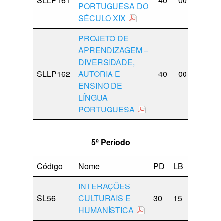
SLLP161
40
00
10
1
PORTUGUESA DO
SÉCULO XIX
PROJETO DE
APRENDIZAGEM –
DIVERSIDADE,
SLLP162
AUTORIA E
40
00
10
1
ENSINO DE
LÍNGUA
PORTUGUESA
5º Período
Código
Nome
PD
LB
CP
O
INTERAÇÕES
SL56
CULTURAIS E
30
15
15
00
HUMANÍSTICA