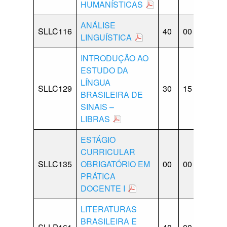
HUMANÍSTICAS
ANÁLISE
SLLC116
40
00
10
1
LINGUÍSTICA
INTRODUÇÃO AO
ESTUDO DA
LÍNGUA
SLLC129
30
15
15
1
BRASILEIRA DE
SINAIS –
LIBRAS
ESTÁGIO
CURRICULAR
SLLC135
OBRIGATÓRIO EM
00
00
00
0
PRÁTICA
DOCENTE I
LITERATURAS
BRASILEIRA E