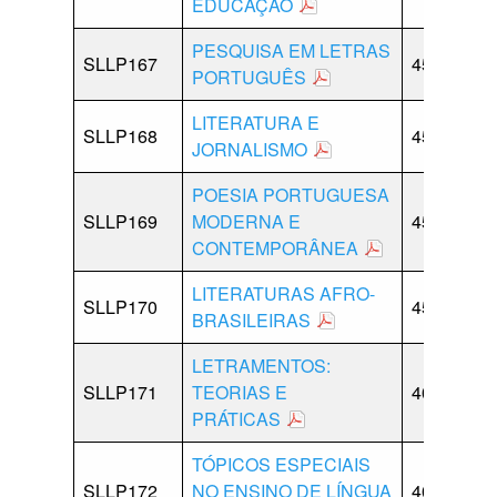
EDUCAÇÃO
PESQUISA EM LETRAS
SLLP167
45
15
PORTUGUÊS
LITERATURA E
SLLP168
45
0
JORNALISMO
POESIA PORTUGUESA
SLLP169
MODERNA E
45
0
CONTEMPORÂNEA
LITERATURAS AFRO-
SLLP170
45
0
BRASILEIRAS
LETRAMENTOS:
SLLP171
TEORIAS E
40
0
PRÁTICAS
TÓPICOS ESPECIAIS
SLLP172
NO ENSINO DE LÍNGUA
40
0