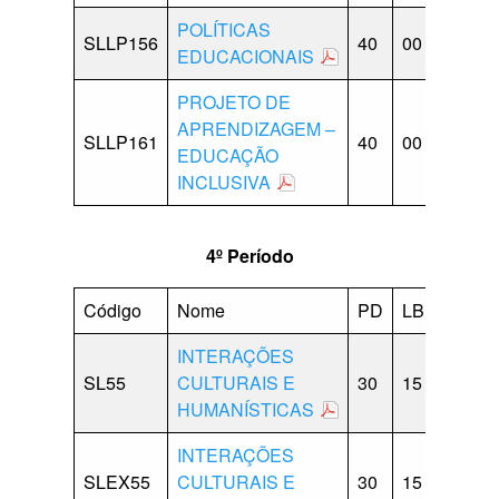
POLÍTICAS
SLLP156
40
00
10
1
EDUCACIONAIS
PROJETO DE
APRENDIZAGEM –
SLLP161
40
00
10
1
EDUCAÇÃO
INCLUSIVA
4º Período
Código
Nome
PD
LB
CP
INTERAÇÕES
SL55
CULTURAIS E
30
15
15
0
HUMANÍSTICAS
INTERAÇÕES
SLEX55
CULTURAIS E
30
15
15
0