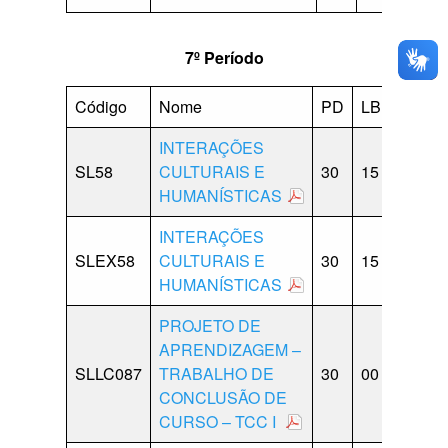
7º Período
Código
Nome
PD
LB
CP
INTERAÇÕES
SL58
CULTURAIS E
30
15
15
0
HUMANÍSTICAS
INTERAÇÕES
SLEX58
CULTURAIS E
30
15
15
0
HUMANÍSTICAS
PROJETO DE
APRENDIZAGEM –
SLLC087
TRABALHO DE
30
00
00
5
CONCLUSÃO DE
CURSO – TCC I