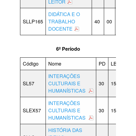
LEITOR
DIDÁTICA E O
SLLP165
TRABALHO
40
00
10
10
DOCENTE
6º Período
Código
Nome
PD
LB
CP
INTERAÇÕES
SL57
CULTURAIS E
30
15
15
HUMANÍSTICAS
INTERAÇÕES
SLEX57
CULTURAIS E
30
15
15
HUMANÍSTICAS
HISTÓRIA DAS