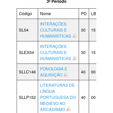
3º Período
Código
Nome
PD
LB
CP
INTERAÇÕES
SL54
CULTURAIS E
30
15
15
0
HUMANISTICAS
INTERAÇÕES
SLEX54
CULTURAIS E
30
15
15
0
HUMANISTICAS
FONOLOGIA E
SLLC146
40
00
20
0
AQUISIÇÃO
LITERATURAS DE
LÍNGUA
SLLP152
PORTUGUESA DO
40
00
10
1
MEDIEVO AO
ARCADISMO