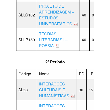
PROJETO DE
APRENDIZAGEM –
SLLC132
40
00
10
ESTUDOS
UNIVERSITÁRIOS
TEORIAS
SLLP150
LITERÁRIAS I –
40
00
10
POESIA
2º Período
Código
Nome
PD
LB
CP
INTERAÇÕES
SL53
CULTURAIS E
30
15
15
0
HUMANÍSTICAS
INTERAÇÕES