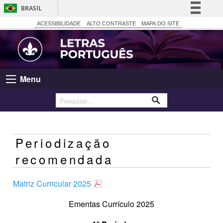
BRASIL
Simplifique!
ACESSIBILIDADE
ALTO CONTRASTE
MAPA DO SITE
Comunica BR
Participe
Acesso à informação
Menu
Legislação
Canais
Periodização
recomendada
Matriz Curricular 2025
Ementas Currículo 2025