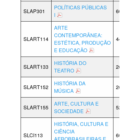
POLÍTICAS PÚBLICAS
SLAP301
60
0
I
ARTE
CONTEMPORÂNEA:
SLART114
44
12
ESTÉTICA, PRODUÇÃO
E EDUCAÇÃO
HISTÓRIA DO
SLART133
26
0
TEATRO
HISTÓRIA DA
SLART152
26
0
MÚSICA
ARTE, CULTURA E
SLART155
52
0
SOCIEDADE
HISTÓRIA, CULTURA E
CIÊNCIA
SLCI113
60
0
AFROBRASILEIRAS E