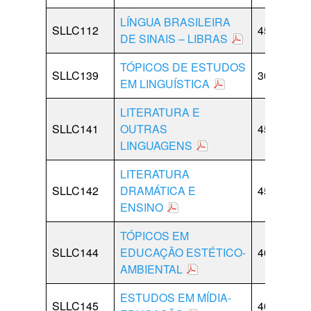
LÍNGUA BRASILEIRA
SLLC112
45
15
DE SINAIS – LIBRAS
TÓPICOS DE ESTUDOS
SLLC139
30
15
EM LINGUÍSTICA
LITERATURA E
SLLC141
OUTRAS
45
0
LINGUAGENS
LITERATURA
SLLC142
DRAMÁTICA E
45
0
ENSINO
TÓPICOS EM
SLLC144
EDUCAÇÃO ESTÉTICO-
40
0
AMBIENTAL
ESTUDOS EM MÍDIA-
SLLC145
40
0