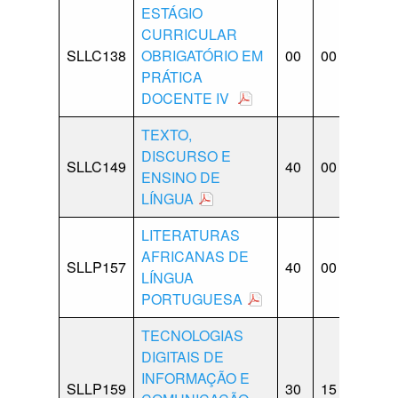
ESTÁGIO
CURRICULAR
SLLC138
OBRIGATÓRIO EM
00
00
00
0
PRÁTICA
DOCENTE IV
TEXTO,
DISCURSO E
SLLC149
40
00
10
1
ENSINO DE
LÍNGUA
LITERATURAS
AFRICANAS DE
SLLP157
40
00
20
1
LÍNGUA
PORTUGUESA
TECNOLOGIAS
DIGITAIS DE
INFORMAÇÃO E
SLLP159
30
15
15
0