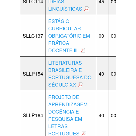
SLLC114
IDEIAS
45
00
15
LINGUÍSTICAS
ESTÁGIO
CURRICULAR
SLLC137
OBRIGATÓRIO EM
00
00
00
PRÁTICA
DOCENTE III
LITERATURAS
BRASILEIRA E
SLLP154
40
00
10
PORTUGUESA DO
SÉCULO XX
PROJETO DE
APRENDIZAGEM –
DOCÊNCIA E
SLLP164
40
00
20
PESQUISA EM
LETRAS
PORTUGUÊS