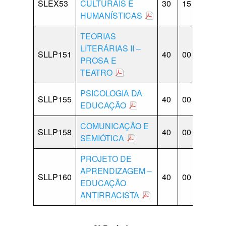
SLEX53
CULTURAIS E
30
15
15
0
HUMANÍSTICAS
TEORIAS
LITERÁRIAS II –
SLLP151
40
00
10
1
PROSA E
TEATRO
PSICOLOGIA DA
SLLP155
40
00
10
1
EDUCAÇÃO
COMUNICAÇÃO E
SLLP158
40
00
20
0
SEMIÓTICA
PROJETO DE
APRENDIZAGEM –
SLLP160
40
00
10
1
EDUCAÇÃO
ANTIRRACISTA