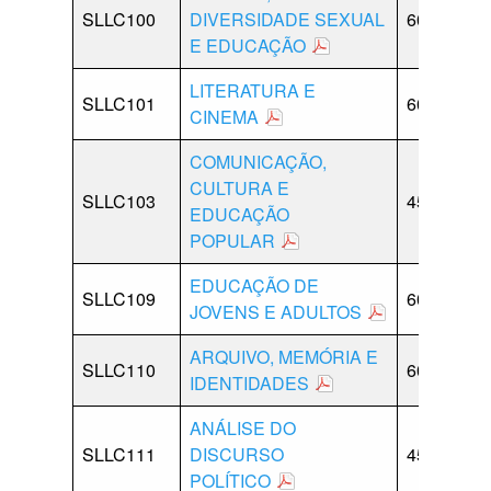
SLLC100
DIVERSIDADE SEXUAL
60
0
E EDUCAÇÃO
LITERATURA E
SLLC101
60
0
CINEMA
COMUNICAÇÃO,
CULTURA E
SLLC103
45
15
EDUCAÇÃO
POPULAR
EDUCAÇÃO DE
SLLC109
60
0
JOVENS E ADULTOS
ARQUIVO, MEMÓRIA E
SLLC110
60
0
IDENTIDADES
ANÁLISE DO
SLLC111
DISCURSO
45
15
POLÍTICO