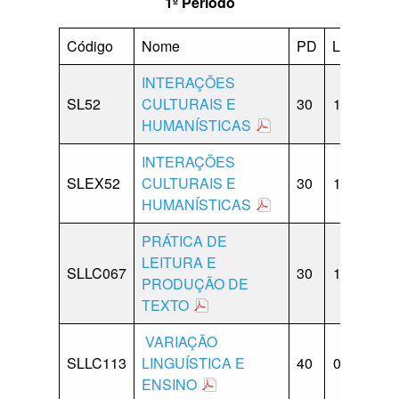
1º Período
Código
Nome
PD
LB
CP
INTERAÇÕES
SL52
CULTURAIS E
30
15
15
HUMANÍSTICAS
INTERAÇÕES
SLEX52
CULTURAIS E
30
15
15
HUMANÍSTICAS
PRÁTICA DE
LEITURA E
SLLC067
30
15
15
PRODUÇÃO DE
TEXTO
VARIAÇÃO
SLLC113
LINGUÍSTICA E
40
00
10
ENSINO