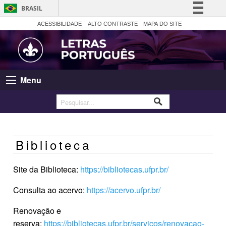
BRASIL
Simplifique!
ACESSIBILIDADE
ALTO CONTRASTE
MAPA DO SITE
Comunica BR
Participe
Acesso à informação
Menu
Legislação
Canais
Biblioteca
Site da Biblioteca:
https://bibliotecas.ufpr.br/
Consulta ao acervo:
https://acervo.ufpr.br/
Renovação e
reserva:
https://bibliotecas.ufpr.br/servicos/renovacao-