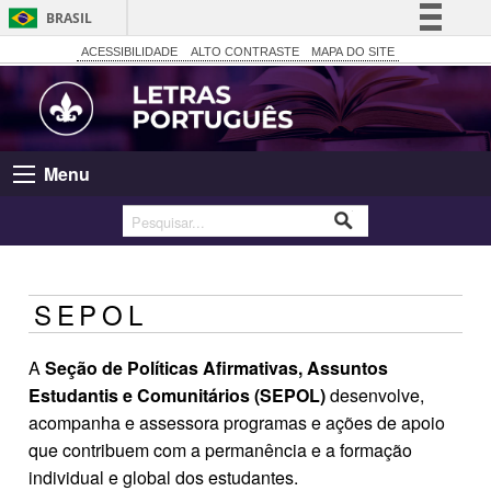
BRASIL
Simplifique!
ACESSIBILIDADE
ALTO CONTRASTE
MAPA DO SITE
Comunica BR
Participe
Acesso à informação
Menu
Legislação
Canais
SEPOL
A
Seção de Políticas Afirmativas, Assuntos
Estudantis e Comunitários (SEPOL)
desenvolve,
acompanha e assessora programas e ações de apoio
que contribuem com a permanência e a formação
individual e global dos estudantes.