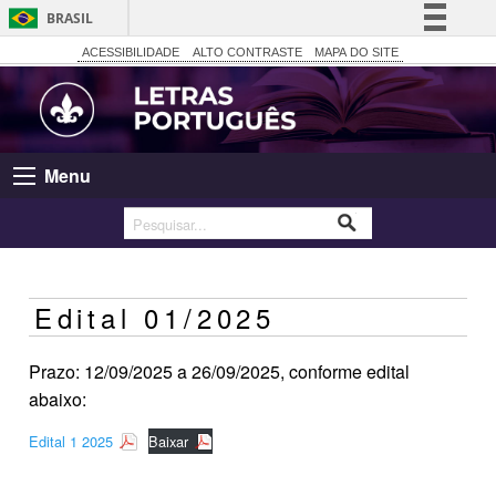
BRASIL
Simplifique!
ACESSIBILIDADE
ALTO CONTRASTE
MAPA DO SITE
Comunica BR
Participe
Acesso à informação
Menu
Legislação
Canais
Edital 01/2025
Prazo: 12/09/2025 a 26/09/2025, conforme edital
abaixo:
Edital 1 2025
Baixar