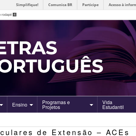
Simplifique!
Comunica BR
Participe
Acesso à infor
o rodapé
4
Programas e
Vida
Ensino
Projetos
Estudantil
iculares de Extensão – ACEs