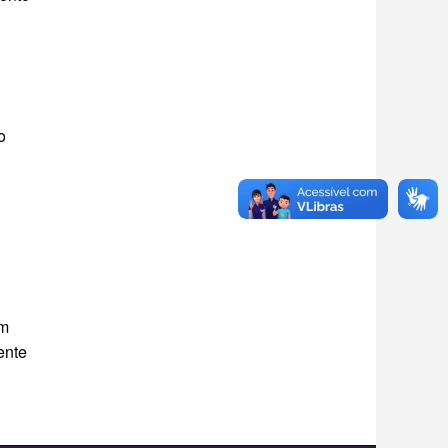
o
s
um
ente