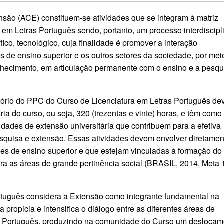
ensão (ACE) constituem-se atividades que se integram à matriz
a em Letras Português sendo, portanto, um processo interdiscipli
tífico, tecnológico, cuja finalidade é promover a interação
ões de ensino superior e os outros setores da sociedade, por mei
nhecimento, em articulação permanente com o ensino e a pesqu
atório do PPC do Curso de Licenciatura em Letras Português d
ária do curso, ou seja, 320 (trezentas e vinte) horas, e têm como
ividades de extensão universitária que contribuem para a efetiva
pesquisa e extensão. Essas atividades devem envolver diretamen
ões de ensino superior e que estejam vinculadas à formação do
ra as áreas de grande pertinência social (BRASIL, 2014, Meta 
rtuguês considera a Extensão como integrante fundamental na
propicia e intensifica o diálogo entre as diferentes áreas de
s Português, produzindo na comunidade do Curso um deslocam