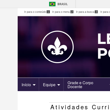
BRASIL
Ir para o conteúdo
1
Ir para o menu
2
Ir para a busca
3
Ir para 
Grade e Corpo
Início
Equipe
Docente
Atividades Curr