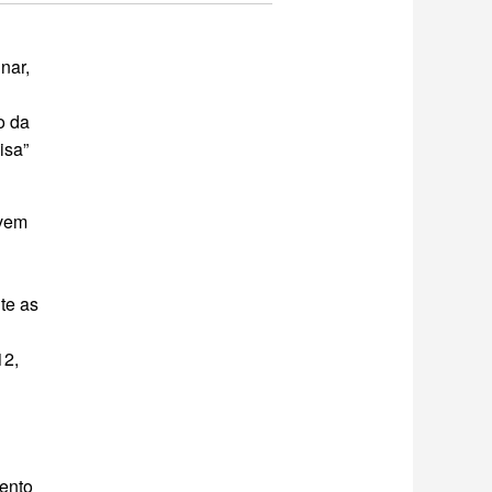
nar,
o da
isa”
evem
te as
12,
ento