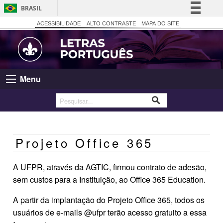
BRASIL
Simplifique!
ACESSIBILIDADE
ALTO CONTRASTE
MAPA DO SITE
Comunica BR
Participe
Acesso à informação
Menu
Legislação
Canais
Projeto Office 365
A UFPR, através da AGTIC, firmou contrato de adesão,
sem custos para a Instituição, ao Office 365 Education.
A partir da implantação do Projeto Office 365, todos os
usuários de e-mails @ufpr terão acesso gratuito a essa