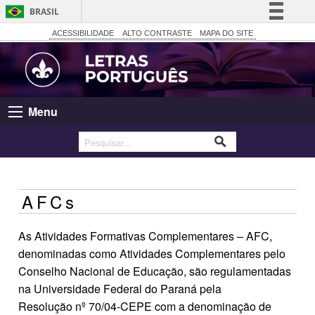
BRASIL
Simplifique!
ACESSIBILIDADE
ALTO CONTRASTE
MAPA DO SITE
Comunica BR
Participe
Acesso à informação
Menu
Legislação
Canais
AFCs
As Atividades Formativas Complementares – AFC,
denominadas como Atividades Complementares pelo
Conselho Nacional de Educação, são regulamentadas
na Universidade Federal do Paraná pela
Resolução nº 70/04-CEPE com a denominação de