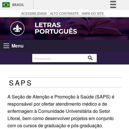
BRASIL
Simplifique!
ACESSIBILIDADE
ALTO CONTRASTE
MAPA DO SITE
Comunica BR
Participe
Acesso à informação
Menu
Legislação
Canais
SAPS
A Seção de Atenção e Promoção à Saúde (SAPS) é
responsável por ofertar atendimento médico e de
enfermagem à Comunidade Universitária do Setor
Litoral, bem como desenvolver projetos em conjunto
com os cursos de graduação e pós-graduação.