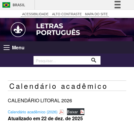
BRASIL
Simplifique!
ACESSIBILIDADE
ALTO CONTRASTE
MAPA DO SITE
Comunica BR
Participe
Acesso à informação
Menu
Legislação
Canais
Calendário acadêmico
CALENDÁRIO LITORAL 2026
Calendário acadêmico (2026)
Baixar
Atualizado em 22 de dez. de 2025