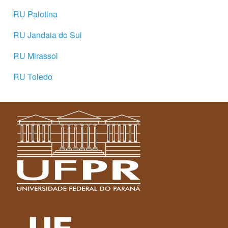
RU Palotina
RU Jandaia do Sul
RU Mirassol
RU Toledo