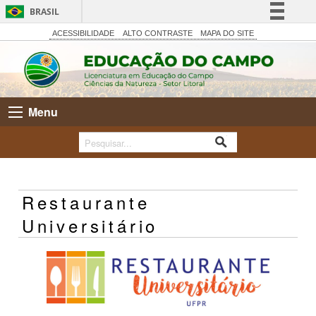
BRASIL
Simplifique!
ACESSIBILIDADE
ALTO CONTRASTE
MAPA DO SITE
Comunica BR
Participe
Acesso à informação
Menu
Legislação
Canais
Restaurante
Universitário