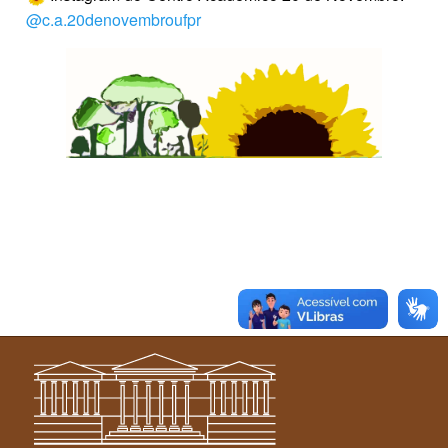
@c.a.20denovembroufpr