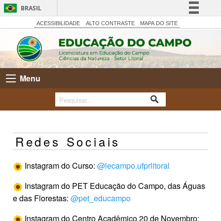
BRASIL
Simplifique!
ACESSIBILIDADE
ALTO CONTRASTE
MAPA DO SITE
Comunica BR
Participe
Acesso à informação
Menu
Legislação
Canais
Redes Sociais
Instagram do Curso:
@lecampo.ufprlitoral
Instagram do PET Educação do Campo, das Águas
e das Florestas:
@pet_educampo
Instagram do Centro Acadêmico 20 de Novembro: