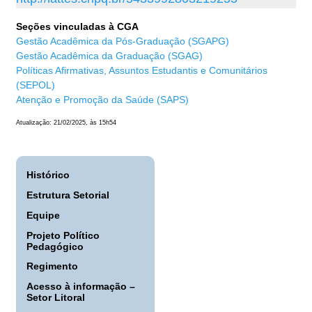
Seções vinculadas à CGA
Gestão Acadêmica da Pós-Graduação (SGAPG)
Gestão Acadêmica da Graduação (SGAG)
Políticas Afirmativas, Assuntos Estudantis e Comunitários
(SEPOL)
Atenção e Promoção da Saúde (SAPS
)
Atualização: 21/02/2025, às 15h54
Histórico
Estrutura Setorial
Equipe
Projeto Político
Pedagógico
Regimento
Acesso à informação –
Setor Litoral