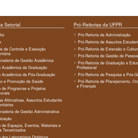
a Setorial
Pró-Reitorias da UFPR
lho
Pró-Reitoria de Administração
o
Pró-Reitoria de Assuntos Estudant
e de Controle e Execução
Pró-Reitoria de Extensão e Cultur
ntária
Pró-Reitoria de Gestão de Pessoa
nadoria de Gestão Acadêmica
Pró-Reitoria de Graduação e Edu
o Acadêmica da Graduação
Profissional
o Acadêmica da Pós-Graduação
Pró-Reitoria de Pesquisa e Pós-
ão e Promoção da Saúde
Pró-Reitoria de Planejamento, O
e Finanças
 de Programas e Projetos
ionais
cas Afirmativas, Assuntos Estudantis
itários
nadoria de Gestão Administrativa
icação
 de Espaços, Eventos, Materiais e
s Terceirizados
 dos Laboratórios Didáticos