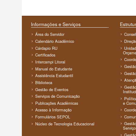
Informações e Serviços
Estrutur
Área do Servidor
Conse
Calendário Acadêmico
Direçã
Cárdapio RU
Unidad
Orçame
Certificados
Coorde
Intercampi Litoral
Gestã
Manual do Estudante
Gestã
Assistência Estudantil
Atenç
Biblioteca
Gestão
Gestão de Eventos
Instituc
Serviços de Comunicação
Políti
e Comun
Publicações Acadêmicas
Coorde
Acesso à Informação
Comun
Formulários SEPOL
Gestão
Núcleo de Tecnologia Educacional
Serviço
Gestão