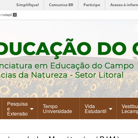
Simplifique!
Comunica BR
Participe
Acesso à infor
o rodapé
4
Pesquisa
Tempo
Vida
Vestibu
e
Universidade
Estudantil
Lecam
Extensão