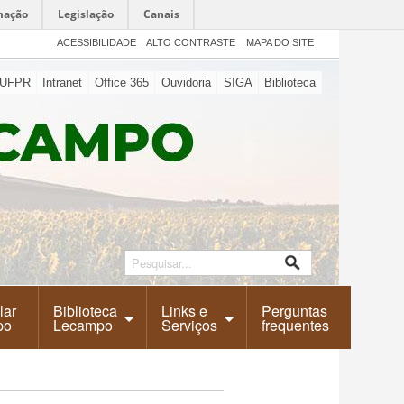
mação
Legislação
Canais
ACESSIBILIDADE
ALTO CONTRASTE
MAPA DO SITE
UFPR
Intranet
Office 365
Ouvidoria
SIGA
Biblioteca
lar
Biblioteca
Links e
Perguntas
po
Lecampo
Serviços
frequentes