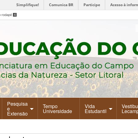
Simplifique!
Comunica BR
Participe
Acesso à infor
o rodapé
4
Pesquisa
Tempo
Vida
Vestibu
e
Universidade
Estudantil
Lecam
Extensão