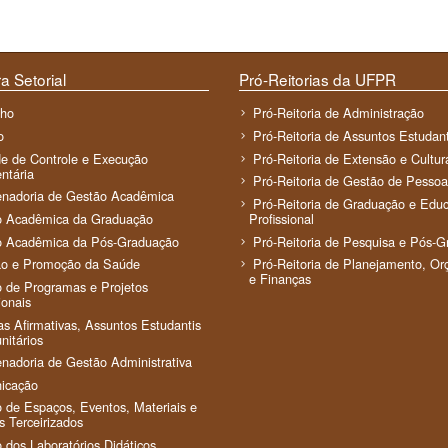
a Setorial
Pró-Reitorias da UFPR
lho
Pró-Reitoria de Administração
o
Pró-Reitoria de Assuntos Estudant
e de Controle e Execução
Pró-Reitoria de Extensão e Cultur
ntária
Pró-Reitoria de Gestão de Pessoa
nadoria de Gestão Acadêmica
Pró-Reitoria de Graduação e Edu
o Acadêmica da Graduação
Profissional
o Acadêmica da Pós-Graduação
Pró-Reitoria de Pesquisa e Pós-
ão e Promoção da Saúde
Pró-Reitoria de Planejamento, O
e Finanças
 de Programas e Projetos
ionais
cas Afirmativas, Assuntos Estudantis
itários
nadoria de Gestão Administrativa
icação
 de Espaços, Eventos, Materiais e
s Terceirizados
 dos Laboratórios Didáticos