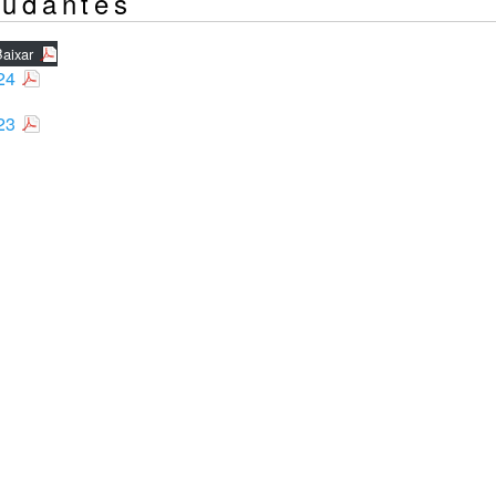
tudantes
aixar
24
23