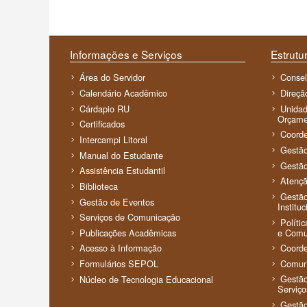
Informações e Serviços
Estrutur
Área do Servidor
Conse
Calendário Acadêmico
Direçã
Cárdapio RU
Unidad
Orçame
Certificados
Coorde
Intercampi Litoral
Gestã
Manual do Estudante
Gestã
Assistência Estudantil
Atenç
Biblioteca
Gestão
Gestão de Eventos
Instituc
Serviços de Comunicação
Políti
e Comun
Publicações Acadêmicas
Coorde
Acesso à Informação
Comun
Formulários SEPOL
Gestão
Núcleo de Tecnologia Educacional
Serviço
Gestão