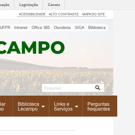
mação
Legislação
Canais
ACESSIBILIDADE
ALTO CONTRASTE
MAPA DO SITE
UFPR
Intranet
Office 365
Ouvidoria
SIGA
Biblioteca
lar
Biblioteca
Links e
Perguntas
po
Lecampo
Serviços
frequentes