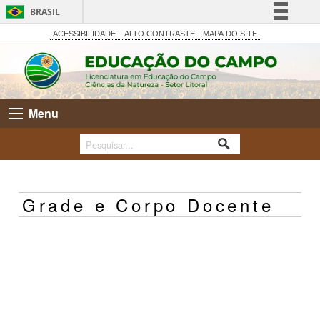
BRASIL
Simplifique!
ACESSIBILIDADE
ALTO CONTRASTE
MAPA DO SITE
Comunica BR
Participe
Acesso à informação
Menu
Legislação
Canais
Grade e Corpo Docente