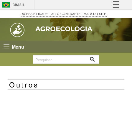
BRASIL
Simplifique!
ACESSIBILIDADE
ALTO CONTRASTE
MAPA DO SITE
Comunica BR
Participe
Acesso à informação
Menu
Legislação
Canais
Outros