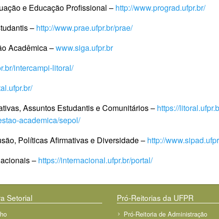
ação e Educação Profissional –
http://www.prograd.ufpr.br/
tudantis –
http://www.prae.ufpr.br/prae/
tão Acadêmica –
www.siga.ufpr.br
pr.br/intercampi-litoral/
al.ufpr.br/
tivas, Assuntos Estudantis e Comunitários –
https://litoral.ufpr.
estao-academica/sepol/
são, Políticas Afirmativas e Diversidade –
http://www.sipad.ufpr
nacionais –
https://internacional.ufpr.br/portal/
a Setorial
Pró-Reitorias da UFPR
lho
Pró-Reitoria de Administração