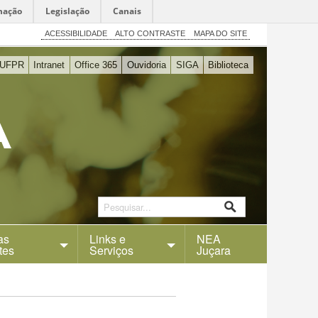
mação
Legislação
Canais
ACESSIBILIDADE
ALTO CONTRASTE
MAPA DO SITE
UFPR
Intranet
Office 365
Ouvidoria
SIGA
Biblioteca
as
Links e
NEA
tes
Serviços
Juçara