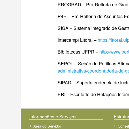
PROGRAD – Pró-Reitoria de Gradu
P4E – Pró-Reitoria de Assuntos Es
SIGA – Sistema Integrado de Ges
Intercampi Litoral –
https://litoral.uf
Bibliotecas UFPR –
http://www.port
SEPOL – Seção de Políticas Afirma
administrativa/coordenadoria-de-g
SIPAD – Superintendência de Inclu
ERI – Escritório de Relações Inter
Informações e Serviços
Estrutur
Área do Servidor
Conse