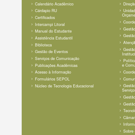
Calendário Acadêmico
Direçã
Cárdapio RU
Unidad
Orçame
Certificados
Coorde
Intercampi Litoral
Gestã
Manual do Estudante
Gestã
Assistência Estudantil
Atenç
Biblioteca
Gestão
Gestão de Eventos
Instituc
Serviços de Comunicação
Políti
e Comun
Publicações Acadêmicas
Coorde
Acesso à Informação
Comun
Formulários SEPOL
Gestão
Núcleo de Tecnologia Educacional
Serviço
Gestão
Gestão
Tecnol
Câmar
Inform
Sobre 