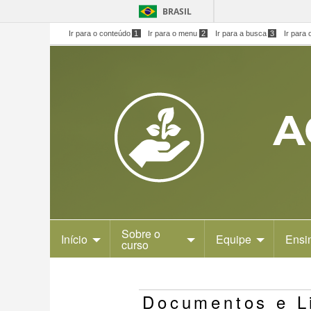
BRASIL
Ir para o conteúdo
1
Ir para o menu
2
Ir para a busca
3
Ir para 
Sobre o
Início
Equipe
Ensi
curso
Documentos e L