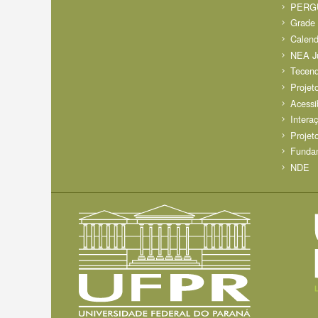
PERG
Grade 
Calen
NEA J
Tecend
Projet
Acessi
Intera
Projet
Fundam
NDE