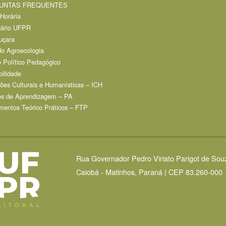
UNTAS FREQUENTES
Horária
dário UFPR
uçara
o Agroecologia
o Político Pedagógico
bilidade
ções Culturais e Humanísticas – ICH
os de Aprendizagem – PA
entos Teórico Práticos – FTP
Rua Governador Pedro Viriato Parigot de Sou
Caiobá - Matinhos, Paraná | CEP 83.260-000