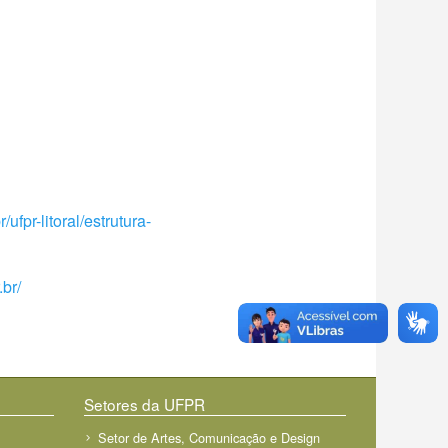
br/ufpr-litoral/estrutura-
.br/
Setores da UFPR
Setor de Artes, Comunicação e Design