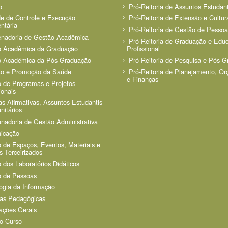
o
Pró-Reitoria de Assuntos Estudant
e de Controle e Execução
Pró-Reitoria de Extensão e Cultur
ntária
Pró-Reitoria de Gestão de Pessoa
nadoria de Gestão Acadêmica
Pró-Reitoria de Graduação e Edu
o Acadêmica da Graduação
Profissional
o Acadêmica da Pós-Graduação
Pró-Reitoria de Pesquisa e Pós-
ão e Promoção da Saúde
Pró-Reitoria de Planejamento, O
e Finanças
 de Programas e Projetos
ionais
cas Afirmativas, Assuntos Estudantis
itários
nadoria de Gestão Administrativa
icação
 de Espaços, Eventos, Materiais e
s Terceirizados
 dos Laboratórios Didáticos
 de Pessoas
ogia da Informação
as Pedagógicas
ações Gerais
o Curso