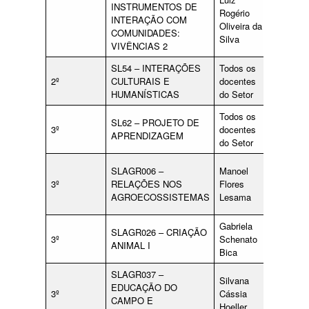
INSTRUMENTOS DE
Rogério
INTERAÇÃO COM
Oliveira da
COMUNIDADES:
Silva
VIVÊNCIAS 2
SL54 – INTERAÇÕES
Todos os
qualquer
2º
CULTURAIS E
docentes
docente
HUMANÍSTICAS
do Setor
do Setor
Todos os
SL62 – PROJETO DE
3º
docentes
APRENDIZAGEM
do Setor
Ana
SLAGR006 –
Manoel
Chistina
3º
RELAÇÕES NOS
Flores
Duarte
AGROECOSSISTEMAS
Lesama
Pires
Gabriela
Jessica
SLAGR026 – CRIAÇÃO
3º
Schenato
Puhl
ANIMAL I
Bica
Croda
SLAGR037 –
Silvana
Gilson
EDUCAÇÃO DO
3º
Cássia
Walmor
CAMPO E
Hoeller
Dhamer