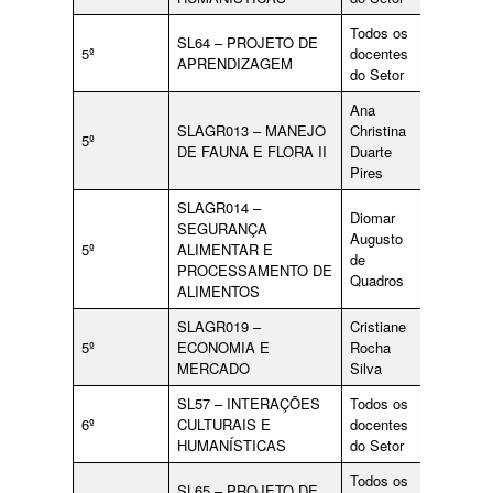
Todos os
SL64 – PROJETO DE
5º
docentes
APRENDIZAGEM
do Setor
Ana
SLAGR013 – MANEJO
Christina
5º
DE FAUNA E FLORA II
Duarte
Pires
SLAGR014 –
Diomar
SEGURANÇA
Augusto
5º
ALIMENTAR E
de
PROCESSAMENTO DE
Quadros
ALIMENTOS
SLAGR019 –
Cristiane
5º
ECONOMIA E
Rocha
MERCADO
Silva
SL57 – INTERAÇÕES
Todos os
qualquer
6º
CULTURAIS E
docentes
docente
HUMANÍSTICAS
do Setor
do Setor
Todos os
SL65 – PROJETO DE