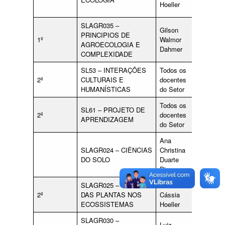
Hoeller
Pires
SLAGR035 –
Ana
Gilson
PRINCIPIOS DE
Chistina
1º
Walmor
AGROECOLOGIA E
Duarte
Dahmer
COMPLEXIDADE
Pires
SL53 – INTERAÇÕES
Todos os
qualquer
2º
CULTURAIS E
docentes
docente
HUMANÍSTICAS
do Setor
do Setor
Todos os
SL61 – PROJETO DE
2º
docentes
APRENDIZAGEM
do Setor
Ana
SLAGR024 – CIÊNCIAS
Christina
DO SOLO
Duarte
Pires
SLAGR025 – ESTUDO
Silvana
2º
DAS PLANTAS NOS
Cássia
ECOSSISTEMAS
Hoeller
SLAGR030 –
Luiz