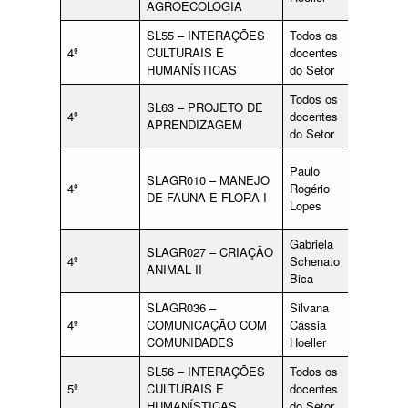
AGROECOLOGIA
SL55 – INTERAÇÕES
Todos os
qualquer
4º
CULTURAIS E
docentes
docente
HUMANÍSTICAS
do Setor
do Setor
Todos os
SL63 – PROJETO DE
4º
docentes
APRENDIZAGEM
do Setor
Ana
Paulo
SLAGR010 – MANEJO
Chistina
4º
Rogério
DE FAUNA E FLORA I
Duarte
Lopes
Pires
Gabriela
Jessica
SLAGR027 – CRIAÇÃO
4º
Schenato
Puhl
ANIMAL II
Bica
Croda
SLAGR036 –
Silvana
4º
COMUNICAÇÃO COM
Cássia
COMUNIDADES
Hoeller
SL56 – INTERAÇÕES
Todos os
qualquer
5º
CULTURAIS E
docentes
docente
HUMANÍSTICAS
do Setor
do Setor