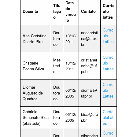
Data
Titu
Curríc
do
Docente
laçã
Contato
ulo
víncu
o
lattes
lo
Curríc
Dou
anachristi
Ana Christina
13/12/
ulo
tora
na@ufpr.
Duarte Pires
2011
Lattes
do
br
Curríc
Mes
cristianer
Cristiane
13/12/
ulo
trad
ocha@uf
Rocha Silva
2011
Lattes
o
pr.br
Curríc
Diomar
Dou
06/12/
diomar@
ulo
Augusto de
tora
2005
ufpr.br
Lattes
Quadros
do
Gabriela
Dou
Curríc
06/12/
bica@ufp
Schenato Bica
tora
ulo
Latt
2005
r.br
(afastada)
do
es
Curríc
Dou
gilsondah