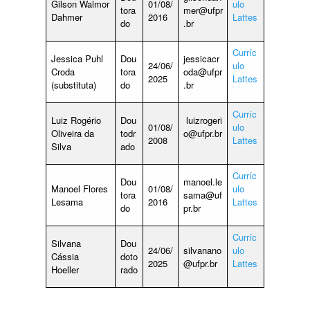
Gilson Walmor
01/08/
ulo
tora
mer@ufpr
Dahmer
2016
Lattes
do
.br
Curríc
Jessica Puhl
Dou
jessicacr
24/06/
ulo
Croda
tora
oda@ufpr
2025
Lattes
(substituta)
do
.br
Curríc
Luiz Rogério
Dou
luizrogeri
01/08/
ulo
Oliveira da
todr
o@ufpr.br
2008
Lattes
Silva
ado
Curríc
Dou
manoel.le
Manoel Flores
01/08/
ulo
tora
sama@uf
Lesama
2016
Lattes
do
pr.br
Curríc
Silvana
Dou
24/06/
silvanano
ulo
Cássia
doto
2025
@ufpr.br
Lattes
Hoeller
rado