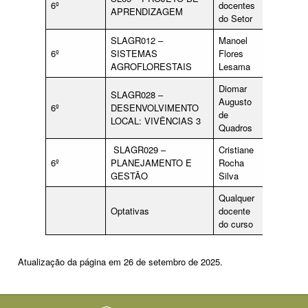
6º
docentes
APRENDIZAGEM
do Setor
SLAGR012 –
Manoel
6º
SISTEMAS
Flores
AGROFLORESTAIS
Lesama
Diomar
SLAGR028 –
Augusto
6º
DESENVOLVIMENTO
de
LOCAL: VIVÊNCIAS 3
Quadros
SLAGR029 –
Cristiane
6º
PLANEJAMENTO E
Rocha
GESTÃO
Silva
Qualquer
Optativas
docente
do curso
Atualização da página em 26 de setembro de 2025.