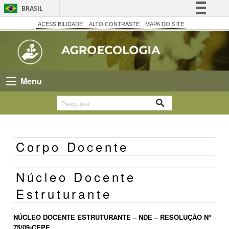
BRASIL
Simplifique!
ACESSIBILIDADE
ALTO CONTRASTE
MAPA DO SITE
Comunica BR
Participe
Acesso à informação
Menu
Legislação
Canais
Corpo Docente
Núcleo Docente
Estruturante
NÚCLEO DOCENTE ESTRUTURANTE – NDE – RESOLUÇÃO Nº
75/09-CEPE