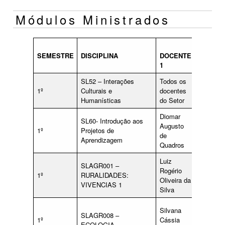
Módulos Ministrados
SEMESTRE
DISCIPLINA
DOCENTE
DOCEN
1
2
SL52 – Interações
Todos os
qualquer
1º
Culturais e
docentes
docente
Humanísticas
do Setor
do Setor
Diomar
SL60- Introdução aos
qualquer
Augusto
1º
Projetos de
docente
de
Aprendizagem
do curso
Quadros
Luiz
SLAGR001 –
Rogério
1º
RURALIDADES:
Oliveira da
VIVENCIAS 1
Silva
Ana
Silvana
SLAGR008 –
Chistina
1º
Cássia
ECOLOGIA
Duarte