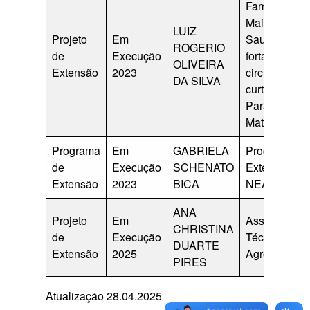
Familiar é
Mais
LUIZ
Projeto
Em
Saudável:
ROGERIO
de
Execução
fortalecendo
OLIVEIRA
Extensão
2023
circuitos
DA SILVA
curtos no eix
Paranaguá-
Matinhos.
Programa
Em
GABRIELA
Programa de
de
Execução
SCHENATO
Extensão
Extensão
2023
BICA
NEA Juçara
ANA
Projeto
Em
Assistência
CHRISTINA
de
Execução
Técnica
DUARTE
Extensão
2025
Agroecológi
PIRES
Atualização 28.04.2025