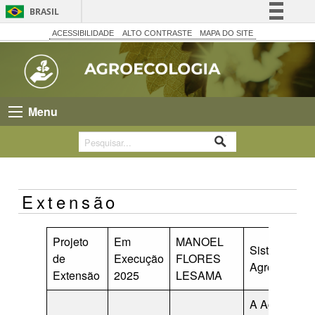
BRASIL
Simplifique!
ACESSIBILIDADE
ALTO CONTRASTE
MAPA DO SITE
Comunica BR
Participe
Acesso à informação
Menu
Legislação
Canais
Extensão
Projeto
Em
MANOEL
Sistemas
de
Execução
FLORES
Agroflorestai
Extensão
2025
LESAMA
A Agricultura