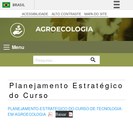
BRASIL
Simplifique!
ACESSIBILIDADE
ALTO CONTRASTE
MAPA DO SITE
Comunica BR
Participe
Acesso à informação
Menu
Legislação
Canais
Planejamento Estratégico
do Curso
PLANEJAMENTO-ESTRATEGICO-DO-CURSO-DE-TECNOLOGIA-
EM-AGROECOLOGIA
Baixar