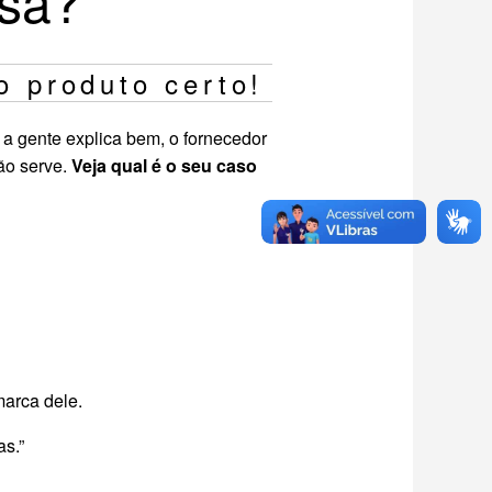
isa?
o produto certo!
 a gente explica bem, o fornecedor
ão serve.
Veja qual é o seu caso
marca dele.
as.”