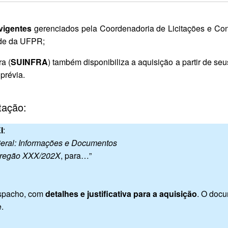
vigentes
gerenciados pela Coordenadoria de Licitações e Con
ade da UFPR;
ra (
SUINFRA
) também disponibiliza a aquisição a partir de se
prévia.
tação:
I
:
eral: Informações e Documentos
 Pregão XXX/202X
, para…”
despacho, com
detalhes e justificativa para a aquisição
. O docu
e.