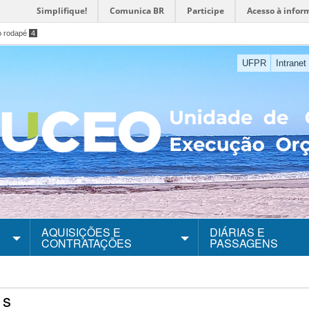
Simplifique!
Comunica BR
Participe
Acesso à infor
o rodapé
4
UFPR
Intranet
AQUISIÇÕES E
DIÁRIAS E
CONTRATAÇÕES
PASSAGENS
es