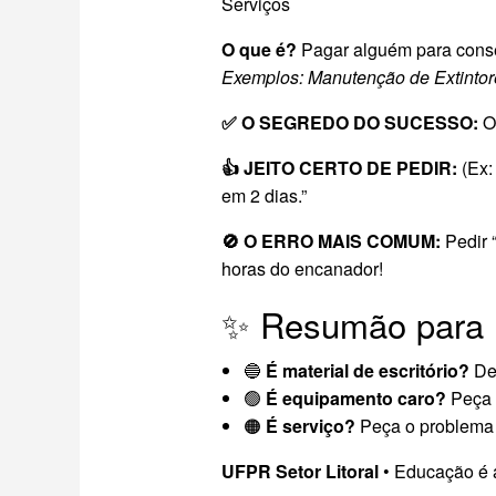
Serviços
O que é?
Pagar alguém para conser
Exemplos: Manutenção de Extintor
✅ O SEGREDO DO SUCESSO:
O 
👍 JEITO CERTO DE PEDIR:
(Ex: 
em 2 dias.”
🚫 O ERRO MAIS COMUM:
Pedir 
horas do encanador!
✨ Resumão para 
🔵
É material de escritório?
De
🟢
É equipamento caro?
Peça 
🟠
É serviço?
Peça o problema r
UFPR Setor Litoral
• Educação é 