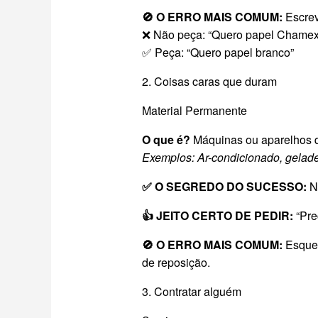
🚫 O ERRO MAIS COMUM:
Escrev
❌ Não peça: “Quero papel Chamex
✅ Peça: “Quero papel branco”
2. Coisas caras que duram
Material Permanente
O que é?
Máquinas ou aparelhos q
Exemplos: Ar-condicionado, gelade
✅ O SEGREDO DO SUCESSO:
Nã
👍 JEITO CERTO DE PEDIR:
“Pre
🚫 O ERRO MAIS COMUM:
Esquec
de reposição.
3. Contratar alguém