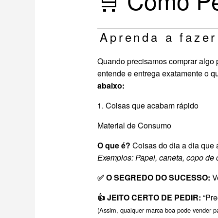
🛒 Como Pe
Aprenda a fazer
Quando precisamos comprar algo par
entende e entrega exatamente o qu
abaixo:
1. Coisas que acabam rápido
Material de Consumo
O que é?
Coisas do dia a dia que 
Exemplos: Papel, caneta, copo de c
✅ O SEGREDO DO SUCESSO:
Vo
👍 JEITO CERTO DE PEDIR:
“Pre
(Assim, qualquer marca boa pode vender pa