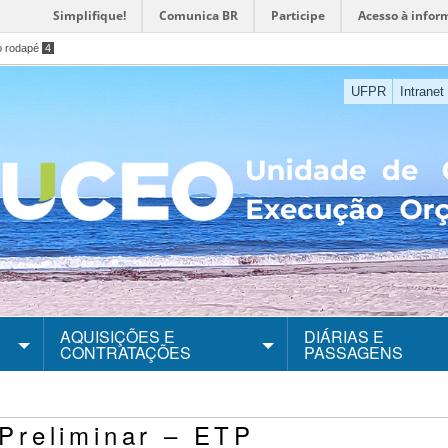
Simplifique!
Comunica BR
Participe
Acesso à infor
o rodapé
4
UFPR
Intranet
AQUISIÇÕES E
DIÁRIAS E
CONTRATAÇÕES
PASSAGENS
Preliminar – ETP