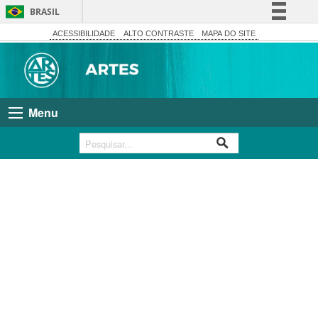
BRASIL
Simplifique!
ACESSIBILIDADE
ALTO CONTRASTE
MAPA DO SITE
Comunica BR
Participe
Acesso à informação
Menu
Legislação
Canais