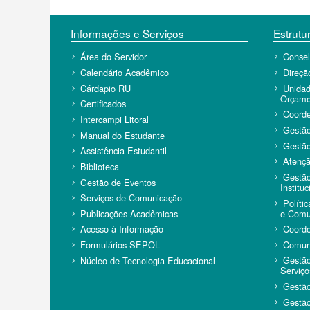
Informações e Serviços
Estrutur
Área do Servidor
Conse
Calendário Acadêmico
Direçã
Cárdapio RU
Unidad
Orçame
Certificados
Coorde
Intercampi Litoral
Gestã
Manual do Estudante
Gestã
Assistência Estudantil
Atenç
Biblioteca
Gestão
Gestão de Eventos
Instituc
Serviços de Comunicação
Políti
e Comun
Publicações Acadêmicas
Coorde
Acesso à Informação
Comun
Formulários SEPOL
Gestão
Núcleo de Tecnologia Educacional
Serviço
Gestão
Gestão