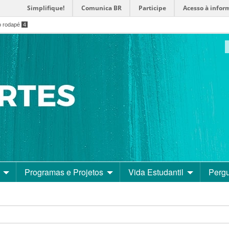
Simplifique!
Comunica BR
Participe
Acesso à infor
o rodapé
4
Programas e Projetos
Vida Estudantil
Pergu