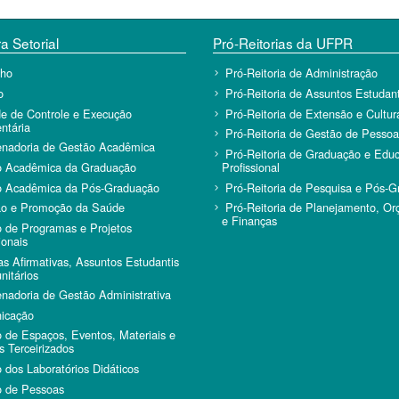
a Setorial
Pró-Reitorias da UFPR
lho
Pró-Reitoria de Administração
o
Pró-Reitoria de Assuntos Estudant
e de Controle e Execução
Pró-Reitoria de Extensão e Cultur
ntária
Pró-Reitoria de Gestão de Pessoa
nadoria de Gestão Acadêmica
Pró-Reitoria de Graduação e Edu
o Acadêmica da Graduação
Profissional
o Acadêmica da Pós-Graduação
Pró-Reitoria de Pesquisa e Pós-
ão e Promoção da Saúde
Pró-Reitoria de Planejamento, O
e Finanças
 de Programas e Projetos
ionais
cas Afirmativas, Assuntos Estudantis
itários
nadoria de Gestão Administrativa
icação
 de Espaços, Eventos, Materiais e
s Terceirizados
 dos Laboratórios Didáticos
 de Pessoas