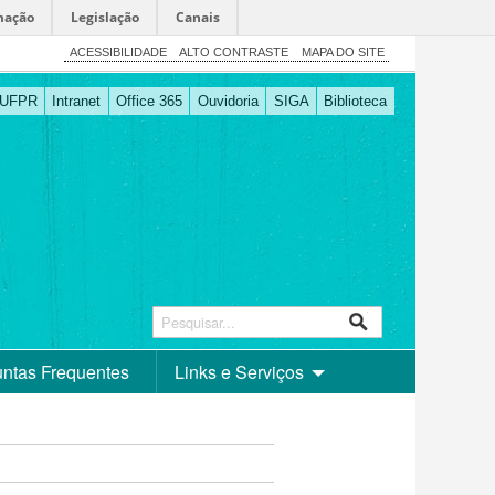
mação
Legislação
Canais
ACESSIBILIDADE
ALTO CONTRASTE
MAPA DO SITE
UFPR
Intranet
Office 365
Ouvidoria
SIGA
Biblioteca
ntas Frequentes
Links e Serviços