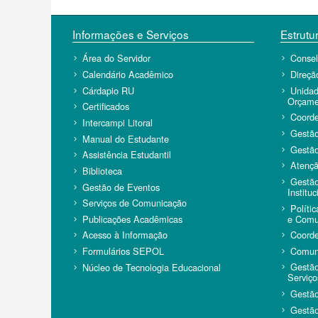
Informações e Serviços
Estrutur
Área do Servidor
Conse
Calendário Acadêmico
Direçã
Cárdapio RU
Unidad
Orçame
Certificados
Coorde
Intercampi Litoral
Gestã
Manual do Estudante
Gestã
Assistência Estudantil
Atenç
Biblioteca
Gestão
Gestão de Eventos
Instituc
Serviços de Comunicação
Políti
e Comun
Publicações Acadêmicas
Coorde
Acesso à Informação
Comun
Formulários SEPOL
Gestão
Núcleo de Tecnologia Educacional
Serviço
Gestão
Gestão