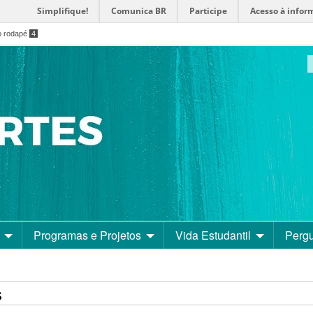
Simplifique!
Comunica BR
Participe
Acesso à infor
o rodapé
4
Programas e Projetos
Vida Estudantil
Pergu
s