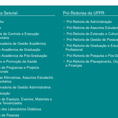
a Setorial
Pró-Reitorias da UFPR
lho
Pró-Reitoria de Administração
o
Pró-Reitoria de Assuntos Estudant
e de Controle e Execução
Pró-Reitoria de Extensão e Cultur
ntária
Pró-Reitoria de Gestão de Pessoa
nadoria de Gestão Acadêmica
Pró-Reitoria de Graduação e Edu
o Acadêmica da Graduação
Profissional
o Acadêmica da Pós-Graduação
Pró-Reitoria de Pesquisa e Pós-
ão e Promoção da Saúde
Pró-Reitoria de Planejamento, O
e Finanças
 de Programas e Projetos
ionais
cas Afirmativas, Assuntos Estudantis
itários
nadoria de Gestão Administrativa
icação
 de Espaços, Eventos, Materiais e
s Terceirizados
 dos Laboratórios Didáticos
 de Pessoas