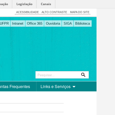
mação
Legislação
Canais
ACESSIBILIDADE
ALTO CONTRASTE
MAPA DO SITE
UFPR
Intranet
Office 365
Ouvidoria
SIGA
Biblioteca
ntas Frequentes
Links e Serviços