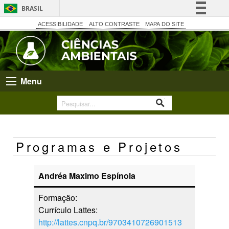
BRASIL
Simplifique!
ACESSIBILIDADE
ALTO CONTRASTE
MAPA DO SITE
Comunica BR
Participe
Acesso à informação
Menu
Legislação
Canais
Programas e Projetos
Andréa Maximo Espínola
Formação:
Currículo Lattes:
http://lattes.cnpq.br/9703410726901513