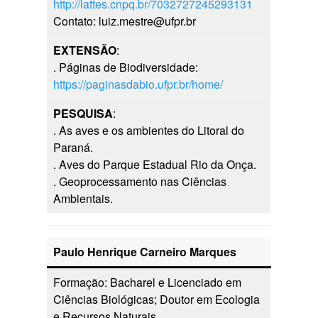
http://lattes.cnpq.br/7032727245293131
Contato: luiz.mestre@ufpr.br
EXTENSÃO
:
. Páginas de Biodiversidade:
https://paginasdabio.ufpr.br/home/
PESQUISA
:
. As aves e os ambientes do Litoral do
Paraná.
. Aves do Parque Estadual Rio da Onça.
. Geoprocessamento nas Ciências
Ambientais.
Paulo Henrique Carneiro Marques
Formação: Bacharel e Licenciado em
Ciências Biológicas; Doutor em Ecologia
e Recursos Naturais.