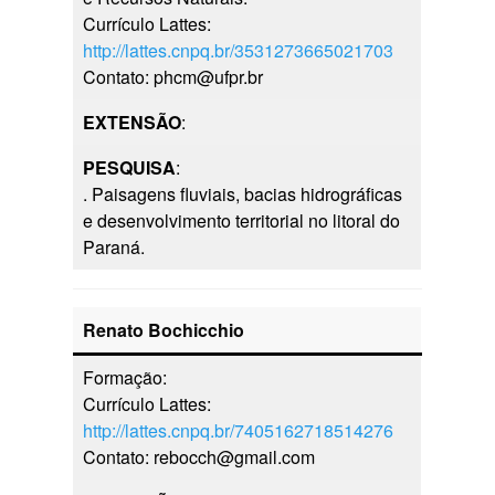
Currículo Lattes:
http://lattes.cnpq.br/3531273665021703
Contato: phcm@ufpr.br
EXTENSÃO
:
PESQUISA
:
. Paisagens fluviais, bacias hidrográficas
e desenvolvimento territorial no litoral do
Paraná.
Renato Bochicchio
Formação:
Currículo Lattes:
http://lattes.cnpq.br/7405162718514276
Contato: rebocch@gmail.com