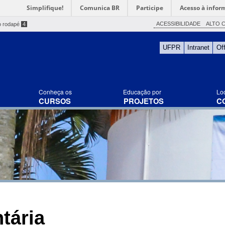
Simplifique!
Comunica BR
Participe
Acesso à infor
ACESSIBILIDADE
ALTO 
o rodapé
4
UFPR
Intranet
Of
Conheça os
Educação por
Lo
CURSOS
PROJETOS
C
tária