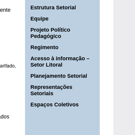
Estrutura Setorial
ente
Equipe
Projeto Político
Pedagógico
Regimento
Acesso à informação –
Setor Litoral
rifado,
Planejamento Setorial
Representações
Setoriais
Espaços Coletivos
ados