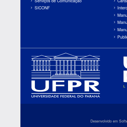
Serviços de Comunicação
Cárd
SICONF
Inter
Manu
Manu
Manu
Publ
Desenvolvido em Soft