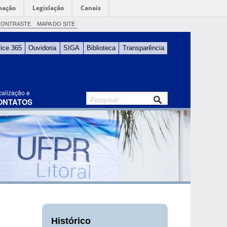
mação
Legislação
Canais
CONTRASTE
MAPA DO SITE
fice 365
Ouvidoria
SIGA
Biblioteca
Transparência
calização e
ONTATOS
Histórico