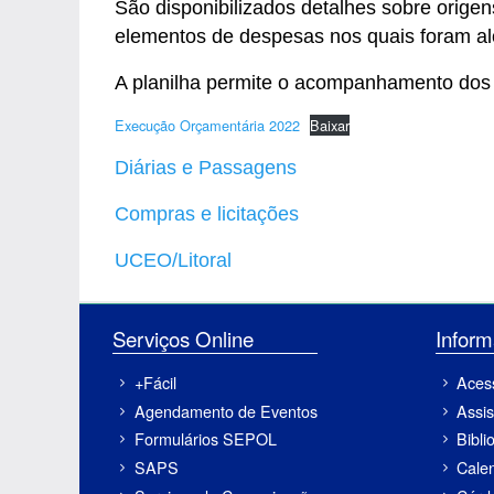
São disponibilizados detalhes sobre origen
elementos de despesas nos quais foram a
A planilha permite o acompanhamento dos ga
Execução Orçamentária 2022
Baixar
Diárias e Passagens
Compras e licitações
UCEO/Litoral
Serviços Online
Inf
+Fácil
Aces
Agendamento de Eventos
Assis
Formulários SEPOL
Bibli
SAPS
Cale