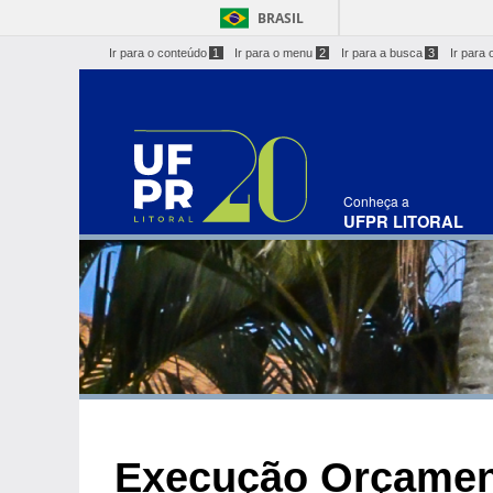
BRASIL
Ir para o conteúdo
1
Ir para o menu
2
Ir para a busca
3
Ir para 
Conheça a
UFPR LITORAL
Execução Orçamen