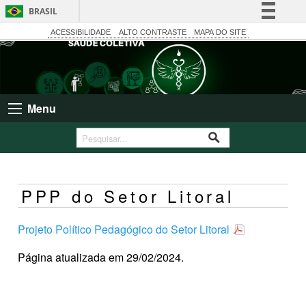
BRASIL
Simplifique!
ACESSIBILIDADE
ALTO CONTRASTE
MAPA DO SITE
Comunica BR
Participe
Acesso à informação
Menu
Legislação
Canais
PPP do Setor Litoral
Projeto Político Pedagógico do Setor Litoral
Página atualizada em 29/02/2024.