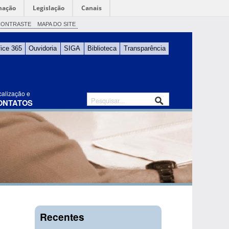
mação
Legislação
Canais
CONTRASTE
MAPA DO SITE
fice 365
Ouvidoria
SIGA
Biblioteca
Transparência
calização e
ONTATOS
Recentes