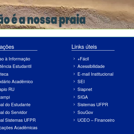
ormações
Links úteis
so à Informação
+Fácil
tência Estudantil
Acessibilidade
oteca
E-mail Institucional
ndário Acadêmico
SEI
apio RU
Siapnet
campi
SIGA
al do Estudante
Sistemas UFPR
al do Servidor
SouGov
al Sistemas UFPR
UCEO – Financeiro
icações Acadêmicas