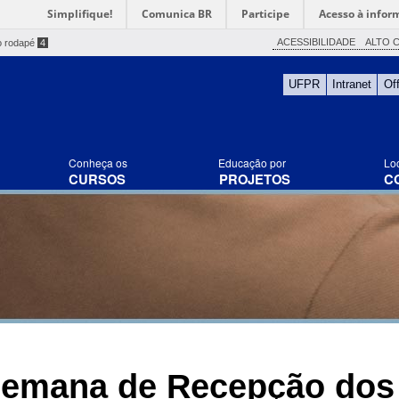
Simplifique!
Comunica BR
Participe
Acesso à infor
ACESSIBILIDADE
ALTO 
o rodapé
4
UFPR
Intranet
Of
Conheça os
Educação por
Lo
CURSOS
PROJETOS
C
Semana de Recepção dos