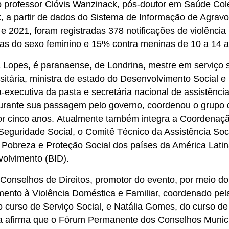
o professor Clóvis Wanzinack, pós-doutor em Saúde Cole
, a partir de dados do Sistema de Informação de Agrav
 e 2021, foram registradas 378 notificações de violência
oas do sexo feminino e 15% contra meninas de 10 a 14
a Lopes, é paranaense, de Londrina, mestre em serviço s
rsitária, ministra de estado do Desenvolvimento Social e
executiva da pasta e secretária nacional de assistênci
 durante sua passagem pelo governo, coordenou o grupo 
por cinco anos. Atualmente também integra a Coordenaç
eguridade Social, o Comitê Técnico da Assistência Soc
Pobreza e Proteção Social dos países da América Latin
volvimento (BID).
Conselhos de Direitos, promotor do evento, por meio do
mento à Violência Doméstica e Familiar, coordenado pel
o curso de Serviço Social, e Natália Gomes, do curso de
ana afirma que o Fórum Permanente dos Conselhos Munic