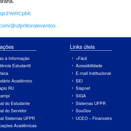
araná.
ts8qs3YeRCpb6
com/@ufprlitoraleventos
ormações
Links úteis
so à Informação
+Fácil
tência Estudantil
Acessibilidade
oteca
E-mail Institucional
ndário Acadêmico
SEI
apio RU
Siapnet
campi
SIGA
al do Estudante
Sistemas UFPR
al do Servidor
SouGov
al Sistemas UFPR
UCEO – Financeiro
icações Acadêmicas