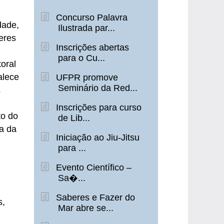
Concurso Palavra
dade,
Ilustrada par...
eres
Inscrições abertas
para o Cu...
oral
alece
UFPR promove
Seminário da Red...
s
Inscrições para curso
to do
de Lib...
ra da
Iniciação ao Jiu-Jitsu
para ...
Evento Científico –
Sa�...
Saberes e Fazer do
s,
Mar abre se...