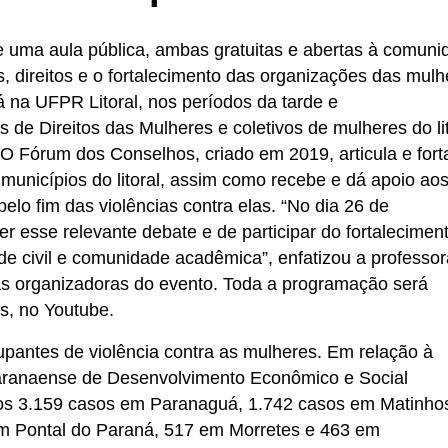
 e uma aula pública, ambas gratuitas e abertas à comuni
s, direitos e o fortalecimento das organizações das mulh
á na UFPR Litoral, nos períodos da tarde e
de Direitos das Mulheres e coletivos de mulheres do lit
. O Fórum dos Conselhos, criado em 2019, articula e fort
municípios do litoral, assim como recebe e dá apoio ao
elo fim das violências contra elas. “No dia 26 de
r esse relevante debate e de participar do fortalecimen
dade civil e comunidade acadêmica”, enfatizou a professo
s organizadoras do evento. Toda a programação será
os, no Youtube.
upantes de violência contra as mulheres. Em relação à
 Paranaense de Desenvolvimento Econômico e Social
ados 3.159 casos em Paranaguá, 1.742 casos em Matinho
m Pontal do Paraná, 517 em Morretes e 463 em