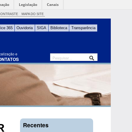
mação
Legislação
Canais
CONTRASTE
MAPA DO SITE
fice 365
Ouvidoria
SIGA
Biblioteca
Transparência
calização e
ONTATOS
Recentes
R