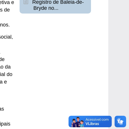
Registro de Baleia-de-
tiva e
Bryde no...
os de
 anos.
ocial,
a
de
ão da
ial do
a e
as
ipais