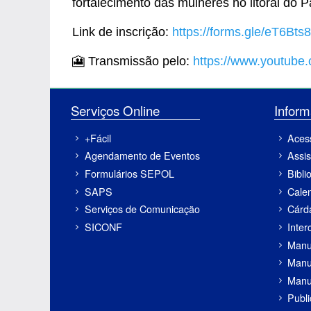
fortalecimento das mulheres no litoral do P
Link de inscrição:
https://forms.gle/eT6B
🎦 Transmissão pelo:
https://www.youtube.
Serviços Online
Inf
+Fácil
Aces
Agendamento de Eventos
Assis
Formulários SEPOL
Bibli
SAPS
Cale
Serviços de Comunicação
Cárd
SICONF
Inter
Manu
Manu
Manu
Publ