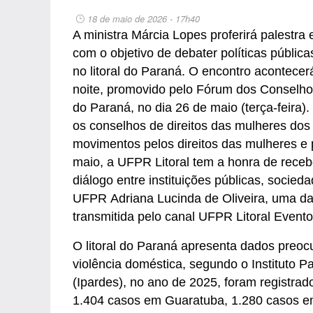
18 de maio de 2026 - 17h40
A ministra Márcia Lopes proferirá palestra
com o objetivo de debater políticas pública
no litoral do Paraná. O encontro acontecer
noite, promovido pelo Fórum dos Conselhos 
do Paraná, no dia 26 de maio (terça-feira)
os conselhos de direitos das mulheres dos 
movimentos pelos direitos das mulheres e p
maio, a UFPR Litoral tem a honra de recebe
diálogo entre instituições públicas, socie
UFPR Adriana Lucinda de Oliveira, uma da
transmitida pelo canal UFPR Litoral Event
O litoral do Paraná apresenta dados preoc
violência doméstica, segundo o Instituto
(Ipardes), no ano de 2025, foram registr
1.404 casos em Guaratuba, 1.280 casos e