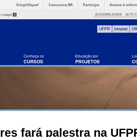
Simplifique!
Comunica BR
Participe
Acesso à infor
ACESSIBILIDADE
ALTO 
o rodapé
4
UFPR
Intranet
Of
Conheça os
Educação por
Lo
CURSOS
PROJETOS
C
res fará palestra na UFP