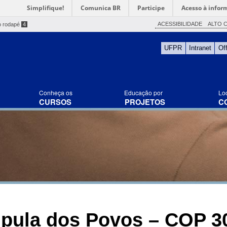
Simplifique!
Comunica BR
Participe
Acesso à infor
ACESSIBILIDADE
ALTO 
o rodapé
4
UFPR
Intranet
Of
Conheça os
Educação por
Lo
CURSOS
PROJETOS
C
úpula dos Povos – COP 3