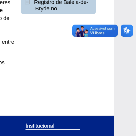
Registro de Baleia-de-
beres
Bryde no...
de
o de
 entre
os
Institucional