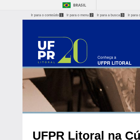
BRASIL
Ir para o conteúdo
1
Ir para o menu
2
Ir para a busca
3
Ir para 
Conheça a
UFPR LITORAL
UFPR Litoral na C