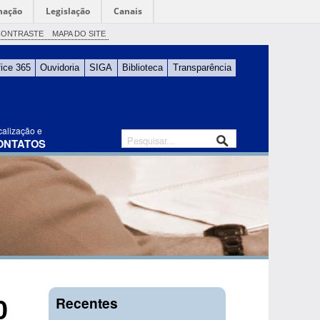
mação
Legislação
Canais
CONTRASTE
MAPA DO SITE
fice 365
Ouvidoria
SIGA
Biblioteca
Transparência
calização e
ONTATOS
Recentes
0