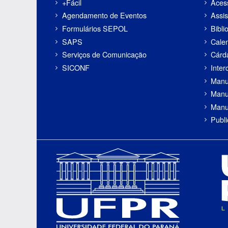
+Fácil
Aces
Agendamento de Eventos
Assis
Formulários SEPOL
Bibli
SAPS
Cale
Serviços de Comunicação
Cárd
SICONF
Inter
Manu
Manu
Manu
Publ