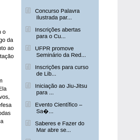
Concurso Palavra
Ilustrada par...
Inscrições abertas
m o
para o Cu...
ngo da
nto ao
UFPR promove
Seminário da Red...
ptação
Inscrições para curso
de Lib...
m
Iniciação ao Jiu-Jitsu
Ela
para ...
vos,
Evento Científico –
efesa
Sa�...
rodas
da
Saberes e Fazer do
Mar abre se...