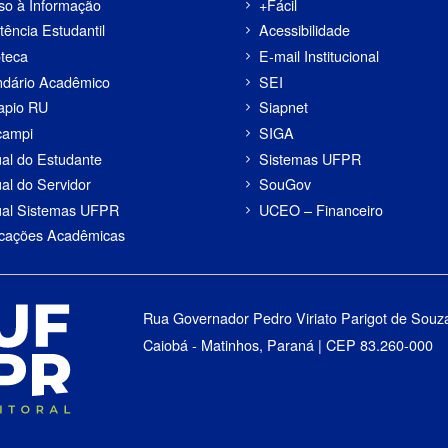
so à Informação
+Fácil
tência Estudantil
Acessibilidade
oteca
E-mail Institucional
ndário Acadêmico
SEI
apio RU
Siapnet
campi
SIGA
al do Estudante
Sistemas UFPR
al do Servidor
SouGov
al Sistemas UFPR
UCEO – Financeiro
icações Acadêmicas
Rua Governador Pedro Viriato Parigot de Souz
Caiobá - Matinhos, Paraná | CEP 83.260-000