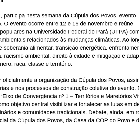
li, participa nesta semana da Cúpula dos Povos, evento
. O evento ocorre entre 12 e 16 de novembro e reúne
 populares na Universidade Federal do Pará (UFPA) co
 ambientais relacionados às mudanças climáticas. Ao lo
 soberania alimentar, transição energética, enfrentame
va, racismo ambiental, direito à cidade e mitigação e ada
ro, raça, classe e território.
rar oficialmente a organização da Cúpula dos Povos, assi
árias e nos processos de construção coletiva do evento. 
“Eixo de Convergência nº 1 – Territórios e Maretórios Vi
o objetivo central visibilizar e fortalecer as lutas em d
iginários e comunidades tradicionais. Debate, ainda, em 
icial da Cúpula dos Povos, da Casa da COP do Povo e 