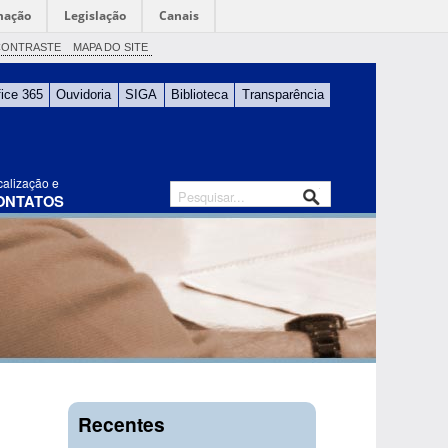
mação
Legislação
Canais
CONTRASTE
MAPA DO SITE
fice 365
Ouvidoria
SIGA
Biblioteca
Transparência
calização e
ONTATOS
Recentes