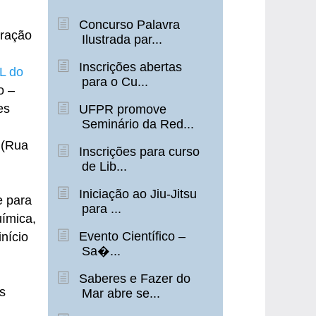
Concurso Palavra
gração
Ilustrada par...
Inscrições abertas
L do
para o Cu...
o –
es
UFPR promove
Seminário da Red...
 (Rua
Inscrições para curso
de Lib...
Iniciação ao Jiu-Jitsu
e para
para ...
uímica,
Evento Científico –
nício
Sa�...
Saberes e Fazer do
s
Mar abre se...