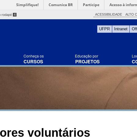
Simplifique!
Comunica BR
Participe
Acesso à infor
ACESSIBILIDADE
ALTO 
o rodapé
4
UFPR
Intranet
Of
Conheça os
Educação por
Lo
CURSOS
PROJETOS
C
sores voluntários