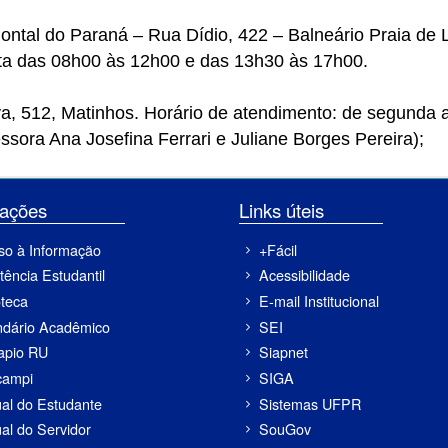
ontal do Paraná – Rua Dídio, 422 – Balneário Praia de 
ta das 08h00 às 12h00 e das 13h30 às 17h00.
va, 512, Matinhos. Horário de atendimento: de segunda 
sora Ana Josefina Ferrari e Juliane Borges Pereira);
ormações
Links úteis
so à Informação
+Fácil
tência Estudantil
Acessibilidade
oteca
E-mail Institucional
ndário Acadêmico
SEI
apio RU
Siapnet
campi
SIGA
al do Estudante
Sistemas UFPR
al do Servidor
SouGov