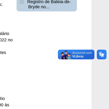
Registro de Baleia-de-
s;
Bryde no...
lário
2022 no
ntes
Rio
00 às