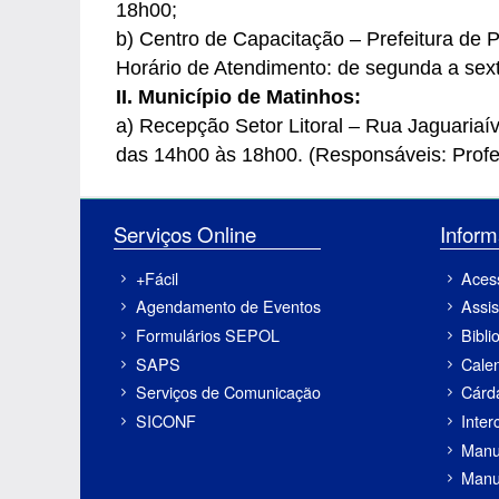
18h00;
b) Centro de Capacitação – Prefeitura de P
Horário de Atendimento: de segunda a sex
II. Município de Matinhos:
a) Recepção Setor Litoral – Rua Jaguariaí
das 14h00 às 18h00. (Responsáveis: Profes
Serviços Online
Inf
+Fácil
Aces
Agendamento de Eventos
Assis
Formulários SEPOL
Bibli
SAPS
Cale
Serviços de Comunicação
Cárd
SICONF
Inter
Manu
Manu