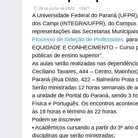
28 de junho de 2022 - 13h07
A Universidade Federal do Paraná (UFPR), 
dos Campi (INTEGRA/UFPR), do Campus Pon
representações das Secretarias Municipai
Processo de Seleção de Professores
para 
EQUIDADE E CONHECIMENTO – Curso prepar
públicas de ensino superior”.
As aulas serão realizadas nas dependênci
Cecíliano Tavares, 444 – Centro, Matinhos
Paraná (Rua Dídio, 422 – Balneário Praia 
Serão ministradas 12 horas semanais de au
a unidade de Pontal do Paraná, sendo 3 h
Física e Português. Os encontros acontecer
às 19 horas e término às 22 horas.
Podem se inscrever
• Acadêmicos cursando a partir do 3º ano 
disciplinas que serão ministradas;