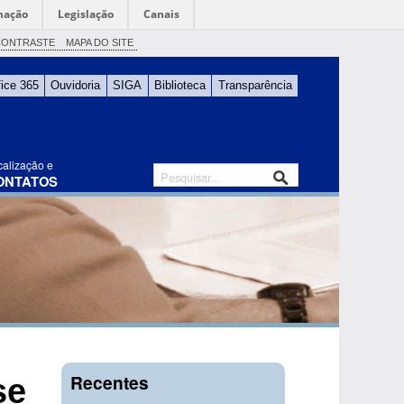
mação
Legislação
Canais
CONTRASTE
MAPA DO SITE
fice 365
Ouvidoria
SIGA
Biblioteca
Transparência
calização e
ONTATOS
Recentes
se