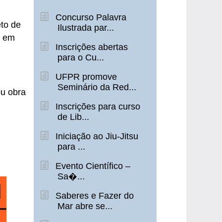
Concurso Palavra
eto de
Ilustrada par...
a em
Inscrições abertas
para o Cu...
UFPR promove
Seminário da Red...
ou obra
Inscrições para curso
de Lib...
Iniciação ao Jiu-Jitsu
para ...
Evento Científico –
Sa�...
Saberes e Fazer do
Mar abre se...