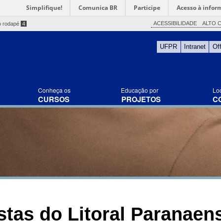
Simplifique!
Comunica BR
Participe
Acesso à infor
ACESSIBILIDADE
ALTO 
o rodapé
4
UFPR
Intranet
Of
Conheça os
Educação por
Lo
CURSOS
PROJETOS
C
tas do Litoral Paranaen