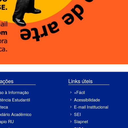
ormações
Links úteis
so à Informação
+Fácil
tência Estudantil
Acessibilidade
oteca
E-mail Institucional
ndário Acadêmico
SEI
apio RU
Siapnet