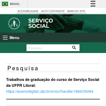
BRASIL
Simplifique!
ACESSIBILIDADE
ALTO CONTRASTE
MAPA DO SITE
Comunica BR
Participe
Acesso à informação
Menu
Legislação
Canais
Pesquisa
Trabalhos de graduação do curso de Serviço Social
da UFPR Litoral:
https://acervodigital.ufpr.br/xmlui/handle/1884/35064