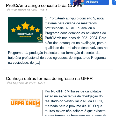
ProfCiAmb atinge conceito 5 da CAPES
13 de janeiro de 2026 - 18h41
O ProfCiAmb atingiu o conceito 5, nota
máxima para cursos de mestrados
profissionais. A CAPES avaliou o
Programa considerando as atividades do
ProfCiAmb nos anos de 2021-2024. Para
além dos destaques na avaliação, para a
qualidade dos trabalhos desenvolvidos no
Programa, da produção intelectual, da formação discente, da
trajetória profissional de seus egressos, do impacto do Programa
na sociedade, do […]
Conheça outras formas de ingresso na UFPR
9 de janeiro de 2026 - 15h25
Por NC-UFPR Milhares de candidatos
estão na expectativa da divulgação do
resultado do Vestibular 2026 da UFPR,
marcada para o próximo dia 16. O que
muitos talvez não saibam é que existem
outras formas de ingressar em cursos de