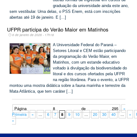
graduação da universidade ainda este ano,
sem vestibular. Uma delas, o PSS Enem, está com inscrições
abertas até 19 de janeiro. E […]
UFPR participa do Verão Maior em Matinhos
6 de janeiro de 2026 - 17h18
A Universidade Federal do Paraná –
Setores Litoral e CEM estão participando
da programação do Verão Maior, em
Matinhos, com um estande educativo
voltado à divulgação da biodiversidade do
litoral e dos cursos ofertados pela UFPR
na região litorânea. Para o evento, a UFPR
montou uma mostra didática sobre a fauna marinha e terrestre da
Mata Atlântica, que tem caráter […]
Página 8 de 295
«
Primeira
«
...
6
7
9
10
...
20
30
40
...
»
8
»