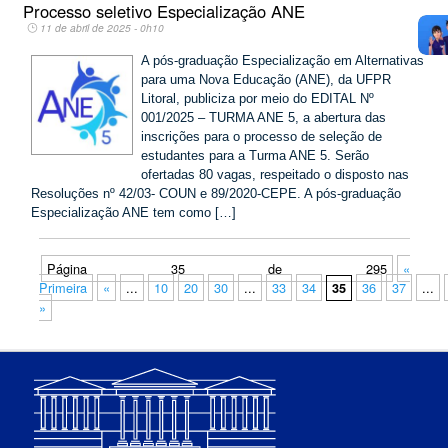
Processo seletivo Especialização ANE
11 de abril de 2025 - 0h10
A pós-graduação Especialização em Alternativas
para uma Nova Educação (ANE), da UFPR
Litoral, publiciza por meio do EDITAL Nº
001/2025 – TURMA ANE 5, a abertura das
inscrições para o processo de seleção de
estudantes para a Turma ANE 5. Serão
ofertadas 80 vagas, respeitado o disposto nas
Resoluções nº 42/03- COUN e 89/2020-CEPE. A pós-graduação
Especialização ANE tem como […]
Página 35 de 295
«
Primeira
«
...
10
20
30
...
33
34
36
37
...
35
»