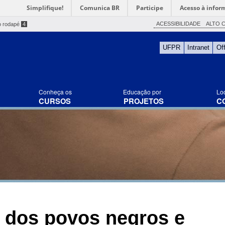
Simplifique!
Comunica BR
Participe
Acesso à infor
ACESSIBILIDADE
ALTO 
o rodapé
4
UFPR
Intranet
Of
Conheça os
Educação por
Lo
CURSOS
PROJETOS
C
a dos povos negros e