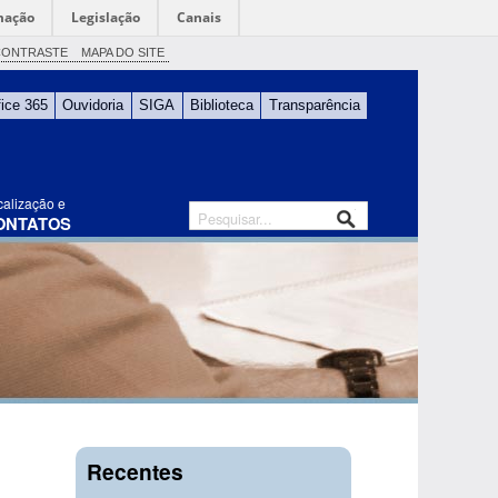
mação
Legislação
Canais
CONTRASTE
MAPA DO SITE
fice 365
Ouvidoria
SIGA
Biblioteca
Transparência
calização e
ONTATOS
Recentes