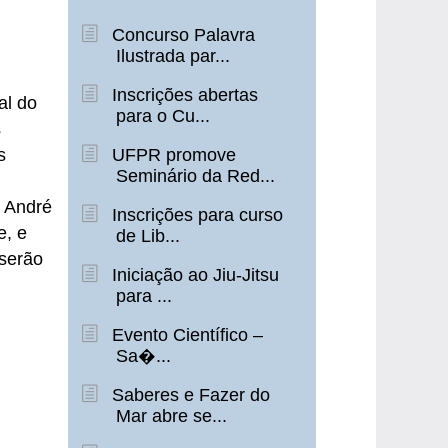
Concurso Palavra
Ilustrada par...
Inscrições abertas
al do
para o Cu...
s
s
UFPR promove
Seminário da Red...
 André
Inscrições para curso
e, e
de Lib...
 serão
Iniciação ao Jiu-Jitsu
para ...
Evento Científico –
Sa�...
Saberes e Fazer do
Mar abre se...