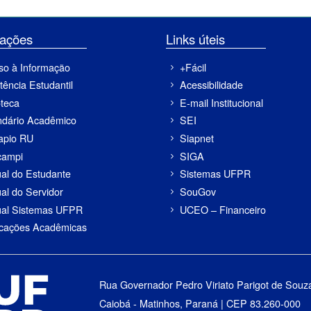
ormações
Links úteis
so à Informação
+Fácil
tência Estudantil
Acessibilidade
oteca
E-mail Institucional
ndário Acadêmico
SEI
apio RU
Siapnet
campi
SIGA
al do Estudante
Sistemas UFPR
al do Servidor
SouGov
al Sistemas UFPR
UCEO – Financeiro
icações Acadêmicas
Rua Governador Pedro Viriato Parigot de Souz
Caiobá - Matinhos, Paraná | CEP 83.260-000