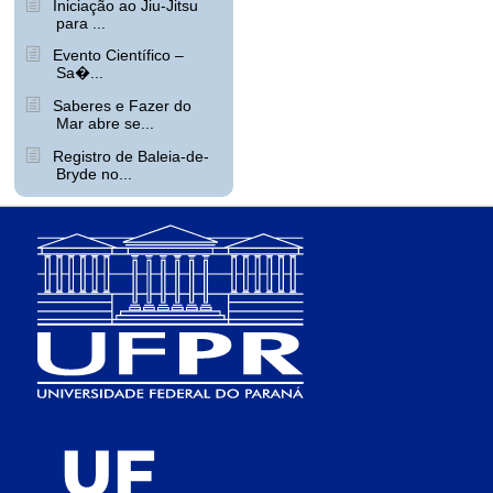
Iniciação ao Jiu-Jitsu
para ...
Evento Científico –
Sa�...
Saberes e Fazer do
Mar abre se...
Registro de Baleia-de-
Bryde no...