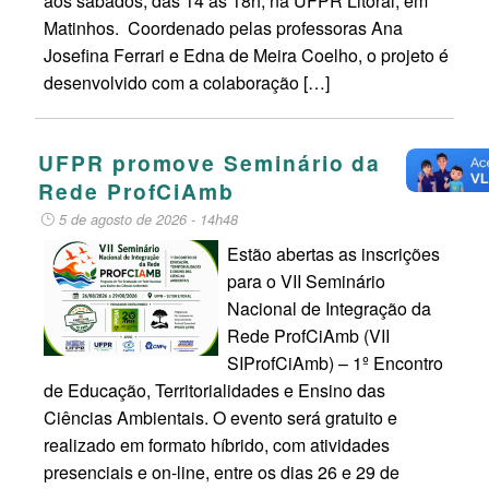
aos sábados, das 14 às 18h, na UFPR Litoral, em
Matinhos. Coordenado pelas professoras Ana
Josefina Ferrari e Edna de Meira Coelho, o projeto é
desenvolvido com a colaboração […]
UFPR promove Seminário da
Rede ProfCiAmb
5 de agosto de 2026 - 14h48
Estão abertas as inscrições
para o VII Seminário
Nacional de Integração da
Rede ProfCiAmb (VII
SIProfCiAmb) – 1º Encontro
de Educação, Territorialidades e Ensino das
Ciências Ambientais. O evento será gratuito e
realizado em formato híbrido, com atividades
presenciais e on-line, entre os dias 26 e 29 de