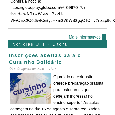
Confira a notícia:
https://globoplay.globo.com/v/10967017/?
fbclid=IwAR1wW66vjuB7vU-
VfwQEX2C0t5wKGByJHxm3V5WS8gqOTCnfv7nzap9cl
Mais informativos
Notícias UFPR Litoral
Inscrições abertas para o
Cursinho Solidário
5 de agosto de 2026 - 17h24
O projeto de extensão
oferece preparação gratuita
para estudantes que
desejam ingressar no
ensino superior. As aulas
começam no dia 15 de agosto e serão realizadas