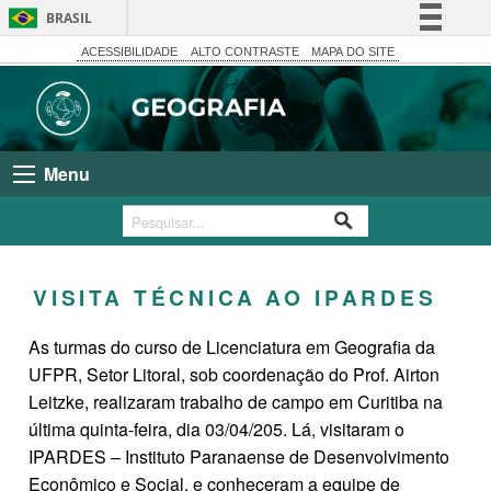
BRASIL
Simplifique!
ACESSIBILIDADE
ALTO CONTRASTE
MAPA DO SITE
Comunica BR
Participe
Acesso à informação
Menu
Legislação
Canais
VISITA TÉCNICA AO IPARDES
As turmas do curso de Licenciatura em Geografia da
UFPR, Setor Litoral, sob coordenação do Prof. Airton
Leitzke, realizaram trabalho de campo em Curitiba na
última quinta-feira, dia 03/04/205. Lá, visitaram o
IPARDES – Instituto Paranaense de Desenvolvimento
Econômico e Social, e conheceram a equipe de