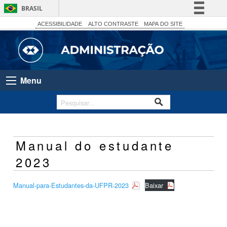
BRASIL
Simplifique!
ACESSIBILIDADE
ALTO CONTRASTE
MAPA DO SITE
Comunica BR
Participe
Acesso à informação
Menu
Legislação
Canais
Manual do estudante
2023
Manual-para-Estudantes-da-UFPR-2023
Baixar