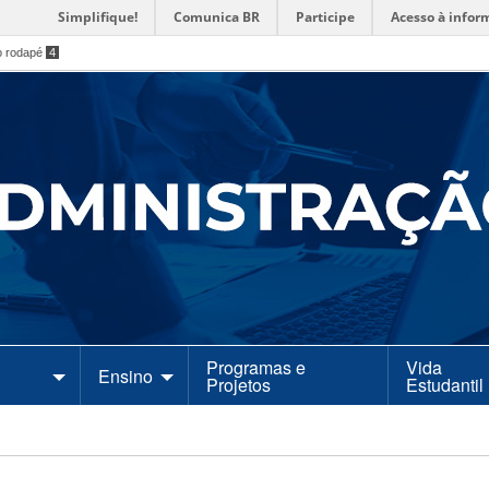
Simplifique!
Comunica BR
Participe
Acesso à infor
o rodapé
4
Programas e
Vida
Ensino
Projetos
Estudantil