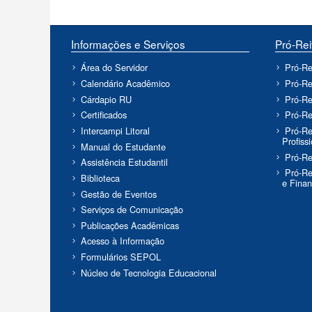
Informações e Serviços
Pró-Rei
Área do Servidor
Pró-Re
Calendário Acadêmico
Pró-Re
Cárdapio RU
Pró-Re
Certificados
Pró-Re
Intercampi Litoral
Pró-Re
Profiss
Manual do Estudante
Pró-Re
Assistência Estudantil
Pró-Re
Biblioteca
e Fina
Gestão de Eventos
Serviços de Comunicação
Publicações Acadêmicas
Acesso à Informação
Formulários SEPOL
Núcleo de Tecnologia Educacional