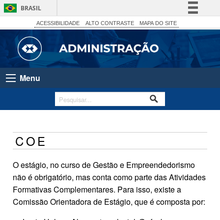
BRASIL
Simplifique!
ACESSIBILIDADE
ALTO CONTRASTE
MAPA DO SITE
Comunica BR
Participe
Acesso à informação
Menu
Legislação
Canais
COE
O estágio, no curso de Gestão e Empreendedorismo
não é obrigatório, mas conta como parte das Atividades
Formativas Complementares. Para isso, existe a
Comissão Orientadora de Estágio, que é composta por: