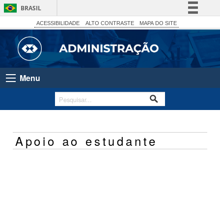
BRASIL
Simplifique!
ACESSIBILIDADE
ALTO CONTRASTE
MAPA DO SITE
Comunica BR
Participe
Acesso à informação
Menu
Legislação
Canais
Apoio ao estudante