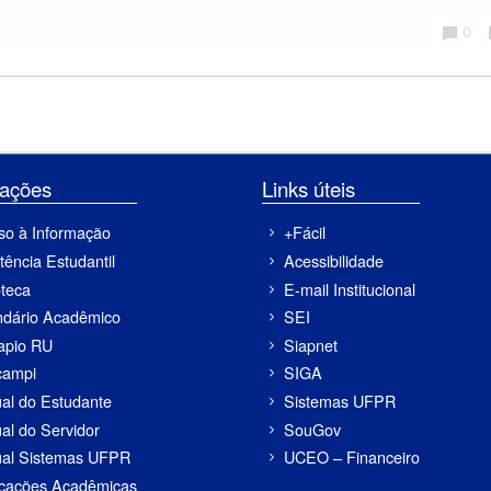
ormações
Links úteis
so à Informação
+Fácil
tência Estudantil
Acessibilidade
oteca
E-mail Institucional
ndário Acadêmico
SEI
apio RU
Siapnet
campi
SIGA
al do Estudante
Sistemas UFPR
al do Servidor
SouGov
al Sistemas UFPR
UCEO – Financeiro
icações Acadêmicas