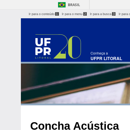
BRASIL
Ir para o conteúdo
1
Ir para o menu
2
Ir para a busca
3
Ir para 
Conheça a
UFPR LITORAL
Concha Acústica