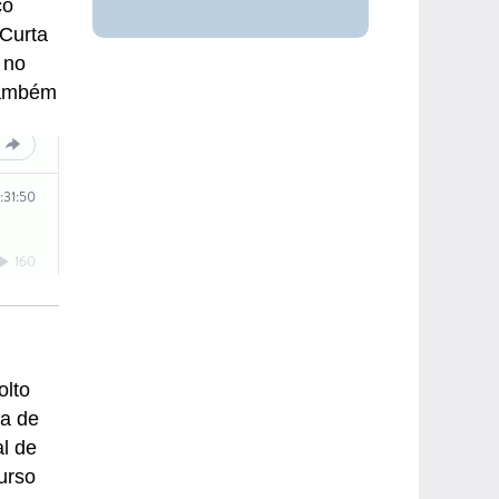
co
 Curta
 no
também
olto
ia de
l de
urso