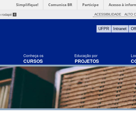
Simplifique!
Comunica BR
Participe
Acesso à infor
ACESSIBILIDADE
ALTO 
o rodapé
4
UFPR
Intranet
Of
Conheça os
Educação por
Lo
CURSOS
PROJETOS
C