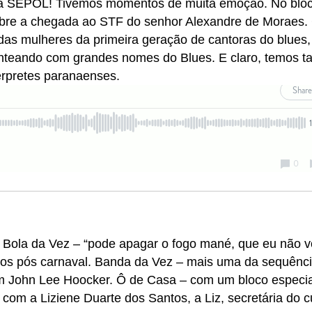
 da SEPOL! Tivemos momentos de muita emoção. No blo
obre a chegada ao STF do senhor Alexandre de Moraes.
as mulheres da primeira geração de cantoras do blues,
nteando com grandes nomes do Blues. E claro, temos 
érpretes paranaenses.
Bola da Vez – “pode apagar o fogo mané, que eu não v
tos pós carnaval. Banda da Vez – mais uma da sequênc
m John Lee Hoocker. Ô de Casa – com um bloco especia
 com a Liziene Duarte dos Santos, a Liz, secretária do c