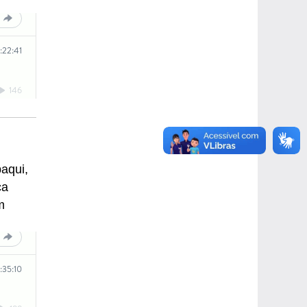
aqui,
ca
m