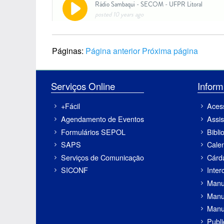
Páginas:
Página anterior
Próxima página
Serviços Online
Inf
+Fácil
Aces
Agendamento de Eventos
Assis
Formulários SEPOL
Bibli
SAPS
Cale
Serviços de Comunicação
Cárd
SICONF
Inter
Manu
Manu
Manu
Publ