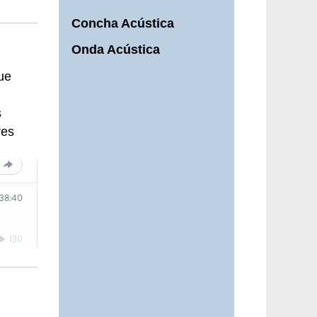
Concha Acústica
Onda Acústica
ue
s
res