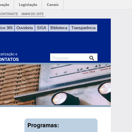
mação
Legislação
Canais
CONTRASTE
MAPA DO SITE
fice 365
Ouvidoria
SIGA
Biblioteca
Transparência
calização e
ONTATOS
Programas: