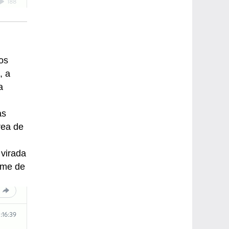
os
, a
a
as
rea de
 virada
orme de