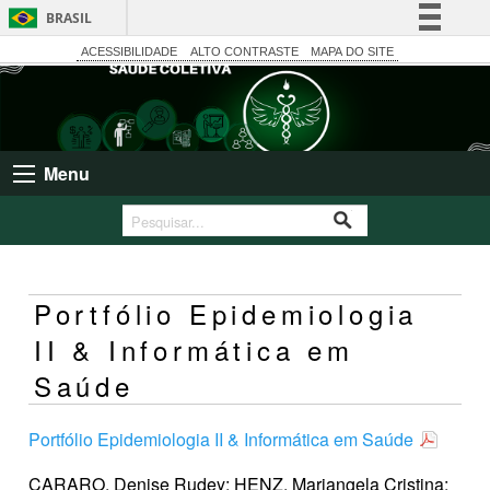
BRASIL
Simplifique!
ACESSIBILIDADE
ALTO CONTRASTE
MAPA DO SITE
Comunica BR
Participe
Acesso à informação
Menu
Legislação
Canais
Portfólio Epidemiologia
II & Informática em
Saúde
Portfólio Epidemiologia II & Informática em Saúde
CARARO, Denise Rudey; HENZ, Mariangela Cristina;