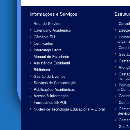
Informações e Serviços
Estrutur
Área do Servidor
Conse
Calendário Acadêmico
Direçã
Cárdapio RU
Unidad
Orçame
Certificados
Coorde
Intercampi Litoral
Gestã
Manual do Estudante
Gestã
Assistência Estudantil
Atenç
Biblioteca
Gestão
Gestão de Eventos
Instituc
Serviços de Comunicação
Políti
e Comun
Publicações Acadêmicas
Coorde
Acesso à Informação
Comun
Formulários SEPOL
Gestão
Núcleo de Tecnologia Educacional – Litoral
Serviço
Gestão
Gestão