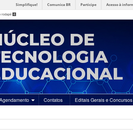
Simplifique!
Comunica BR
Participe
Acesso à infor
o rodapé
4
Agendamento
Contatos
Editais Gerais e Concursos