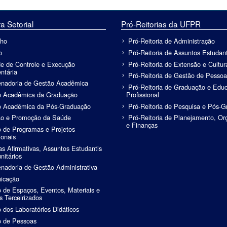
a Setorial
Pró-Reitorias da UFPR
lho
Pró-Reitoria de Administração
o
Pró-Reitoria de Assuntos Estudant
e de Controle e Execução
Pró-Reitoria de Extensão e Cultur
ntária
Pró-Reitoria de Gestão de Pessoa
nadoria de Gestão Acadêmica
Pró-Reitoria de Graduação e Edu
o Acadêmica da Graduação
Profissional
o Acadêmica da Pós-Graduação
Pró-Reitoria de Pesquisa e Pós-
ão e Promoção da Saúde
Pró-Reitoria de Planejamento, O
e Finanças
 de Programas e Projetos
ionais
cas Afirmativas, Assuntos Estudantis
itários
nadoria de Gestão Administrativa
icação
 de Espaços, Eventos, Materiais e
s Terceirizados
 dos Laboratórios Didáticos
 de Pessoas