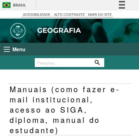
BRASIL
Simplifique!
ACESSIBILIDADE
ALTO CONTRASTE
MAPA DO SITE
Comunica BR
Participe
Acesso à informação
Menu
Legislação
Canais
Manuais (como fazer e-
mail institucional,
acesso ao SIGA,
diploma, manual do
estudante)