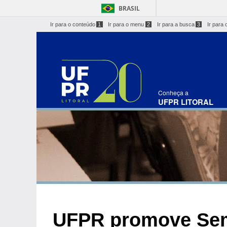
BRASIL
Ir para o conteúdo
1
Ir para o menu
2
Ir para a busca
3
Ir para 
Conheça a
UFPR LITORAL
UFPR promove Sem