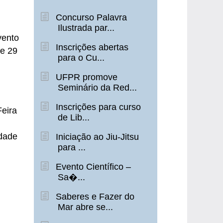
Concurso Palavra
Ilustrada par...
vento
Inscrições abertas
 e 29
para o Cu...
UFPR promove
Seminário da Red...
Inscrições para curso
eira
de Lib...
dade
Iniciação ao Jiu-Jitsu
para ...
Evento Científico –
Sa�...
Saberes e Fazer do
Mar abre se...