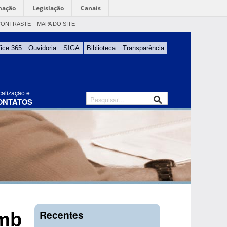
mação
Legislação
Canais
CONTRASTE
MAPA DO SITE
fice 365
Ouvidoria
SIGA
Biblioteca
Transparência
calização e
ONTATOS
Recentes
Amb