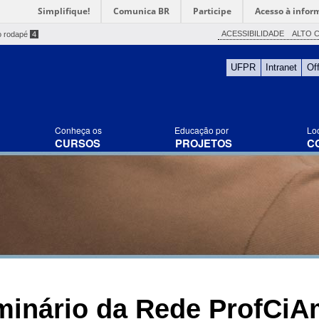
Simplifique!
Comunica BR
Participe
Acesso à infor
ACESSIBILIDADE
ALTO 
o rodapé
4
UFPR
Intranet
Of
Conheça os
Educação por
Lo
CURSOS
PROJETOS
C
inário da Rede ProfCi