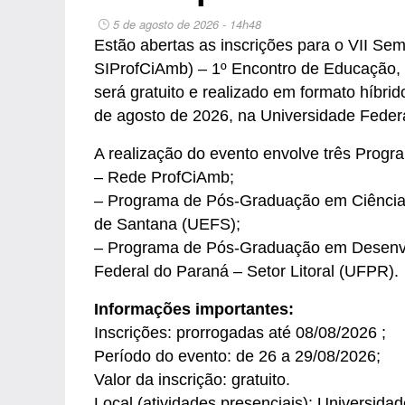
5 de agosto de 2026 - 14h48
Estão abertas as inscrições para o VII Se
SIProfCiAmb) – 1º Encontro de Educação, T
será gratuito e realizado em formato híbrid
de agosto de 2026, na Universidade Federa
A realização do evento envolve três Prog
– Rede ProfCiAmb;
– Programa de Pós-Graduação em Ciências 
de Santana (UEFS);
– Programa de Pós-Graduação em Desenvol
Federal do Paraná – Setor Litoral (UFPR).
Informações importantes:
Inscrições: prorrogadas até 08/08/2026 ;
Período do evento: de 26 a 29/08/2026;
Valor da inscrição: gratuito.
Local (atividades presenciais): Universidad