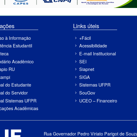
ormações
Links úteis
so à Informação
+Fácil
tência Estudantil
Acessibilidade
oteca
E-mail Institucional
ndário Acadêmico
SEI
apio RU
Siapnet
campi
SIGA
al do Estudante
Sistemas UFPR
al do Servidor
SouGov
al Sistemas UFPR
UCEO – Financeiro
icações Acadêmicas
Rua Governador Pedro Viriato Parigot de Souz