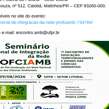
Souza, nº 512, Caiobá, Matinhos/PR – CEP 83260-000.
íveis no site do evento:
cional-de-integracao-da-rede-profciamb-734784/
o e-mail: encontro.amb@ufpr.br