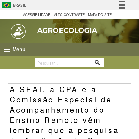
BRASIL
Simplifique!
ACESSIBILIDADE
ALTO CONTRASTE
MAPA DO SITE
Comunica BR
Participe
Acesso à informação
Menu
Legislação
Canais
A SEAI, a CPA e a
Comissão Especial de
Acompanhamento do
Ensino Remoto vêm
lembrar que a pesquisa